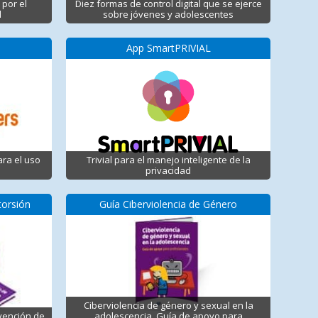
 por el
Diez formas de control digital que se ejerce
d
sobre jóvenes y adolescentes
App SmartPRIVIAL
ara el uso
Trivial para el manejo inteligente de la
privacidad
torsión
Guía Ciberviolencia de Género
Ciberviolencia de género y sexual en la
vención de
adolescencia. Guía de apoyo para