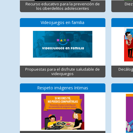
Recurso educativo para la prevención de
Diez
los ciberdelitos adolescentes
Videojuegos en familia
Propuestas para el disfrute saludable de
Decálog
videojuegos
Respeto imágenes íntimas