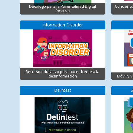
Decálogo para la Parentalidad Digital
Concienci
Positiva
Information Disorder
Recurso educativo para hacer frente a la
desinformación
Móvil y 
Delintest
S