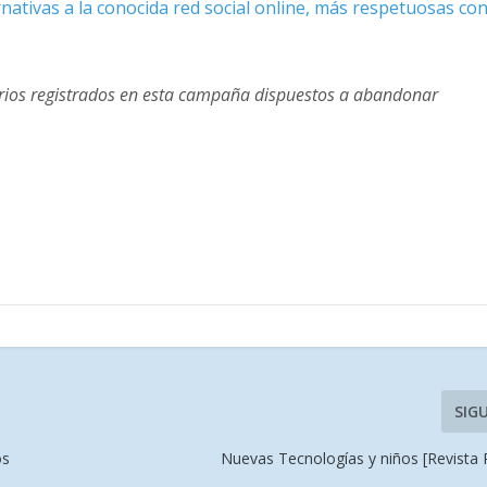
rnativas a la conocida red social online, más respetuosas co
rios registrados en esta campaña dispuestos a abandonar
SIG
os
Nuevas Tecnologías y niños [Revista