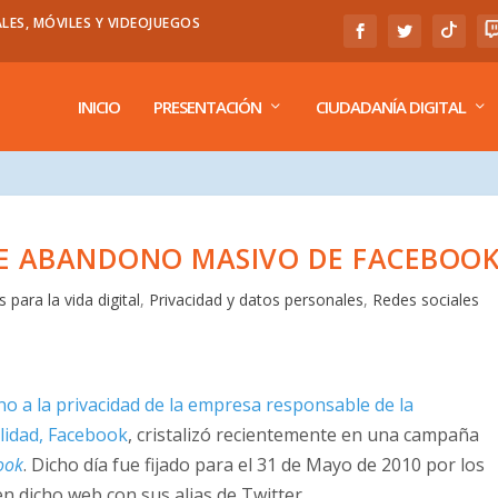
LES, MÓVILES Y VIDEOJUEGOS
INICIO
PRESENTACIÓN
CIUDADANÍA DIGITAL
E ABANDONO MASIVO DE FACEBOO
 para la vida digital
,
Privacidad y datos personales
,
Redes sociales
no a la privacidad de la empresa responsable de la
alidad, Facebook
, cristalizó recientemente en una campaña
ook
. Dicho día fue fijado para el 31 de Mayo de 2010 por los
n dicho web con sus alias de Twitter.