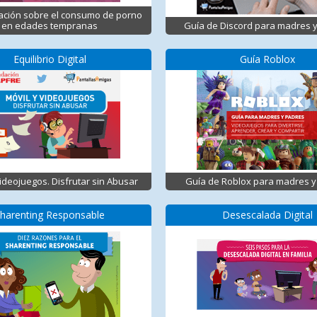
ación sobre el consumo de porno
en edades tempranas
Guía de Discord para madres 
Equilibrio Digital
Guía Roblox
Videojuegos. Disfrutar sin Abusar
Guía de Roblox para madres y
harenting Responsable
Desescalada Digital