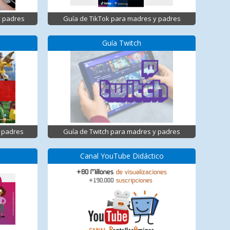
y padres
Guía de TikTok para madres y padres
Guía Twitch
 padres
Guía de Twitch para madres y padres
Canal YouTube Didáctico