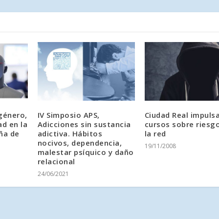
 género,
IV Simposio APS,
Ciudad Real impuls
ad en la
Adicciones sin sustancia
cursos sobre riesg
ña de
adictiva. Hábitos
la red
nocivos, dependencia,
19/11/2008
malestar psíquico y daño
relacional
24/06/2021