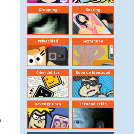
Grooming
Sexting
Privacidad
Sextorsión
e
Ciberdelitos
Robo de Identidad
Revenge Porn
Tecnoadicción
n