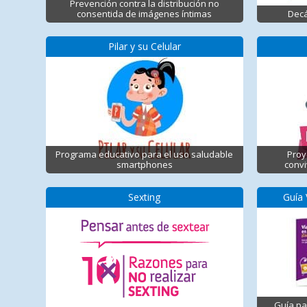
Prevención contra la distribución no
consentida de imágenes íntimas
Decá
Pilar y su Celular
Programa educativo para el uso saludable
Proy
smartphones
convi
Sexting
Guía 
Guía pa