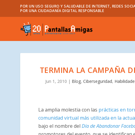
POR UN USO SEGURO Y SALUDABLE DE INTERNET, REDES SOCIA
POR UNA CIUDADANÍA DIGITAL RESPONSABLE
TERMINA LA CAMPAÑA D
Jun 1, 2010
|
Blog
,
Ciberseguridad
,
Habilidades
La amplia molestia con las
prácticas en tor
comunidad virtual más utilizada en la actu
bajo el nombre del
Día de Abandonar Faceb
promotores del evento, que se identifican e