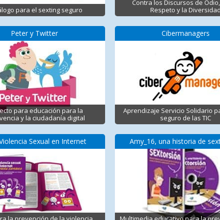
Contra los Discursos de Odio,
logo para el sexting seguro
Respeto y la Diversida
Peter y Twitter
Cibermanagers
ecto para educación para la
Aprendizaje Servicio Solidario p
vencia y la ciudadanía digital
seguro de las TIC
Violencia Sexual en Internet
Amy_16, una historia de sex
ra la prevención de la violencia
Multimedia educativo para la pre