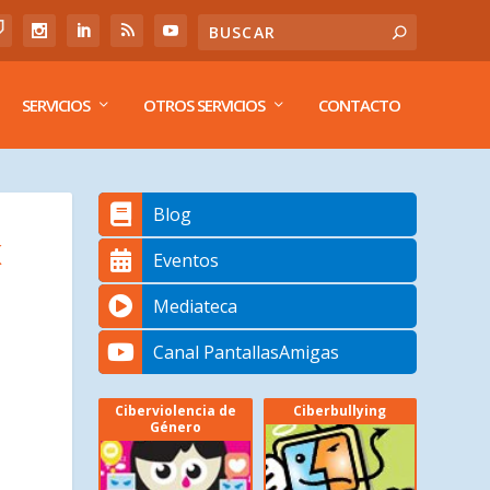
SERVICIOS
OTROS SERVICIOS
CONTACTO
Blog
K
Eventos
Mediateca
Canal PantallasAmigas
Ciberviolencia de
Ciberbullying
Género