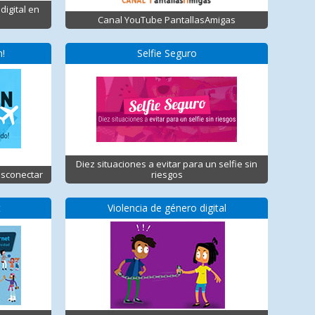
digital en
Canal YouTube PantallasAmigas
n!
Selfie Seguro
Diez situaciones a evitar para un selfie sin
esconectar
riesgos
t
Violencia de género digital