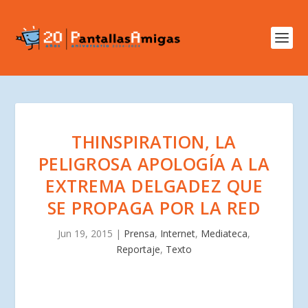
THINSPIRATION, LA
PELIGROSA APOLOGÍA A LA
EXTREMA DELGADEZ QUE
SE PROPAGA POR LA RED
Jun 19, 2015
|
Prensa
,
Internet
,
Mediateca
,
Reportaje
,
Texto