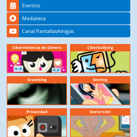
Eventos
Mediateca
Canal PantallasAmigas
Ciberviolencia de Género
Ciberbullying
Grooming
Sexting
Privacidad
Sextorsión