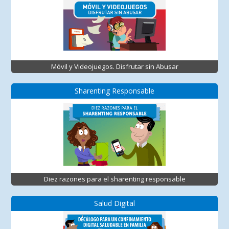
Móvil y Videojuegos. Disfrutar sin Abusar
Sharenting Responsable
Diez razones para el sharenting responsable
Salud Digital