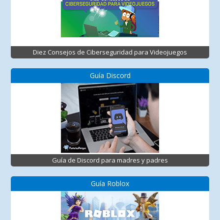
Diez Consejos de Ciberseguridad para Videojuegos
Guía Discord
Guía de Discord para madres y padres
Guía Roblox