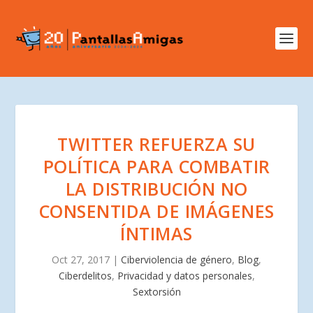
TWITTER REFUERZA SU
POLÍTICA PARA COMBATIR
LA DISTRIBUCIÓN NO
CONSENTIDA DE IMÁGENES
ÍNTIMAS
Oct 27, 2017
|
Ciberviolencia de género
,
Blog
,
Ciberdelitos
,
Privacidad y datos personales
,
Sextorsión