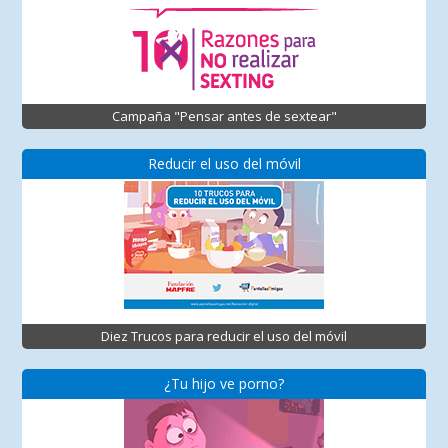
Campaña "Pensar antes de sextear"
Reducir el uso del móvil
Diez Trucos para reducir el uso del móvil
¿Tu hijo ve porno?