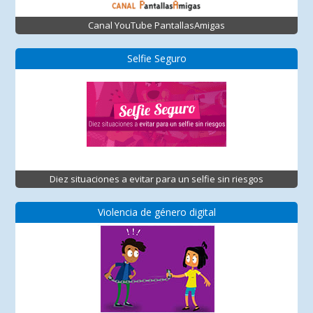
Canal YouTube PantallasAmigas
Selfie Seguro
Diez situaciones a evitar para un selfie sin riesgos
Violencia de género digital