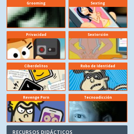
Grooming
Sexting
Privacidad
Sextorsión
Ciberdelitos
Robo de Identidad
Revenge Porn
Tecnoadicción
RECURSOS DIDÁCTICOS