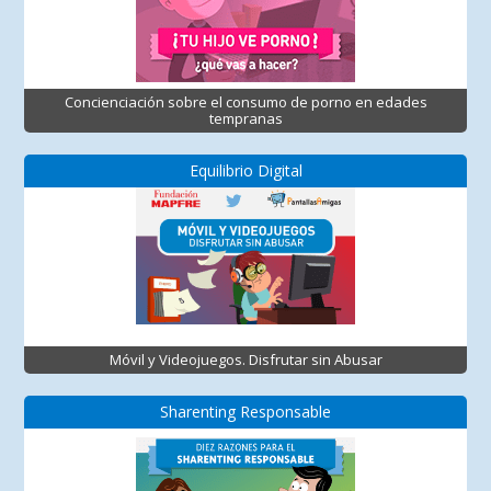
Concienciación sobre el consumo de porno en edades
tempranas
Equilibrio Digital
Móvil y Videojuegos. Disfrutar sin Abusar
Sharenting Responsable