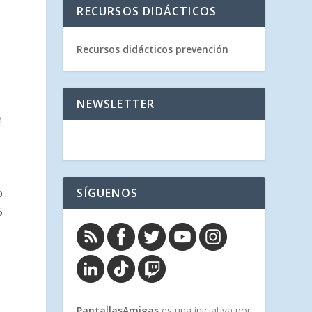
RECURSOS DIDÁCTICOS
Recursos didácticos prevención
NEWSLETTER
e
SÍGUENOS
o
5
PantallasAmigas
es una iniciativa por