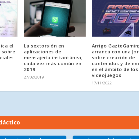
ica el
La sextorsión en
Arrigo GazteGamin
o sobre
aplicaciones de
arranca con una Jo
ciales
mensajería instantánea,
sobre creación de
cada vez más común en
contenidos y de e
2019
en el ámbito de los
videojuegos
27/02/2019
17/11/2022
dáctico