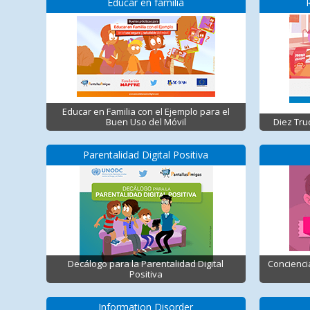
Educar en familia
Educar en Familia con el Ejemplo para el
Buen Uso del Móvil
Diez Tru
Parentalidad Digital Positiva
Decálogo para la Parentalidad Digital
Concienci
Positiva
Information Disorder