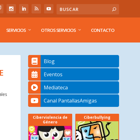
SERVICIOS
OTROS SERVICIOS
CONTACTO
Blog
E
Eventos
Mediateca
ales
Canal PantallasAmigas
Ciberviolencia de
Ciberbullying
Género