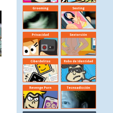
Grooming
Sexting
Privacidad
Sextorsión
Ciberdelitos
Robo de Identidad
Revenge Porn
Tecnoadicción