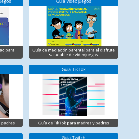
juegos
Guía Videojuegos
dad para
Guía de mediación parental para el disfrute
saludable de videojuegos
Guía TikTok
y padres
Guía de TikTok para madres y padres
Guía Twitch