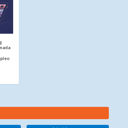
g
rnada
mpleo