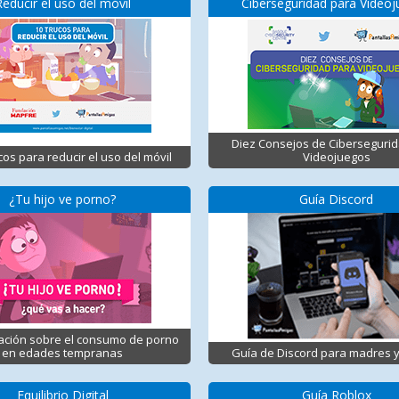
Reducir el uso del móvil
Ciberseguridad para Video
Diez Consejos de Ciberseguri
cos para reducir el uso del móvil
Videojuegos
¿Tu hijo ve porno?
Guía Discord
ación sobre el consumo de porno
en edades tempranas
Guía de Discord para madres 
Equilibrio Digital
Guía Roblox