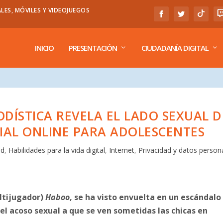
LES, MÓVILES Y VIDEOJUEGOS
INICIO
PRESENTACIÓN
CIUDADANÍA DIGITAL
ODÍSTICA REVELA EL LADO SEXUAL D
CIAL ONLINE PARA ADOLESCENTES
ad
,
Habilidades para la vida digital
,
Internet
,
Privacidad y datos person
ultijugador)
Haboo
, se ha visto envuelta en un escándalo
 el acoso sexual a que se ven sometidas las chicas en