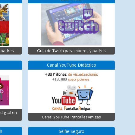
 padres
Guía de Twitch para madres y padres
Canal YouTube Didáctico
digital en
Canal YouTube PantallasAmigas
n!
Selfie Seguro