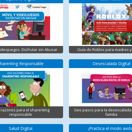
Videojuegos. Disfrutar sin Abusar
Guía de Roblox para madres y
harenting Responsable
Desescalada Digital
 razones para el sharenting
Seis pasos para la desescalada 
responsable
familia
Salud Digital
¡Practica el modo avió