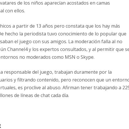
avatares de los niños aparecían acostados en camas
l con ellos.
hicos a partir de 13 años pero constata que los hay más
. De hecho la periodista tuvo conocimiento de lo popular que
saban el juego con sus amigos. La moderación falla al no
ún Channel4 y los expertos consultados, y al permitir que s
n entornos no moderados como MSN o Skype.
sa responsable del juego, trabajan duramente por la
arios y filtrando contenido, pero reconocen que un entorn
irtuales, es proclive al abuso. Afirman tener trabajando a 22
lones de líneas de chat cada día.
R