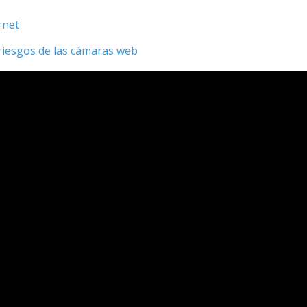
rnet
 riesgos de las cámaras web