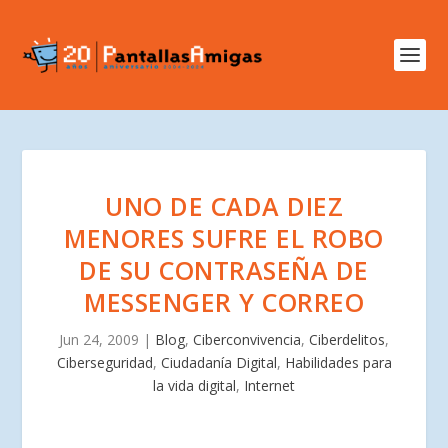
UNO DE CADA DIEZ
MENORES SUFRE EL ROBO
DE SU CONTRASEÑA DE
MESSENGER Y CORREO
Jun 24, 2009
|
Blog
,
Ciberconvivencia
,
Ciberdelitos
,
Ciberseguridad
,
Ciudadanía Digital
,
Habilidades para
la vida digital
,
Internet