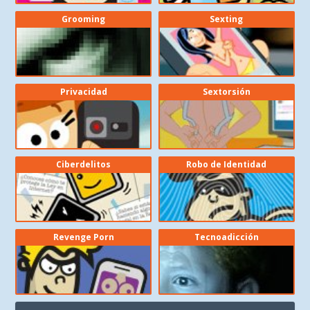
Grooming
Sexting
Privacidad
Sextorsión
Ciberdelitos
Robo de Identidad
Revenge Porn
Tecnoadicción