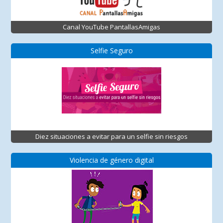
Canal YouTube PantallasAmigas
Selfie Seguro
Diez situaciones a evitar para un selfie sin riesgos
Violencia de género digital