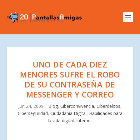
UNO DE CADA DIEZ
MENORES SUFRE EL ROBO
DE SU CONTRASEÑA DE
MESSENGER Y CORREO
Jun 24, 2009
|
Blog
,
Ciberconvivencia
,
Ciberdelitos
,
Ciberseguridad
,
Ciudadanía Digital
,
Habilidades para
la vida digital
,
Internet