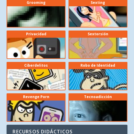
Grooming
Sexting
Privacidad
Sextorsión
Ciberdelitos
Robo de Identidad
Revenge Porn
Tecnoadicción
RECURSOS DIDÁCTICOS