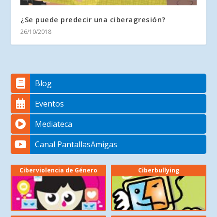
¿Se puede predecir una ciberagresión?
26/10/2018
Blog
Eventos
Mediateca
Canal PantallasAmigas
Ciberviolencia de Género
Ciberbullying