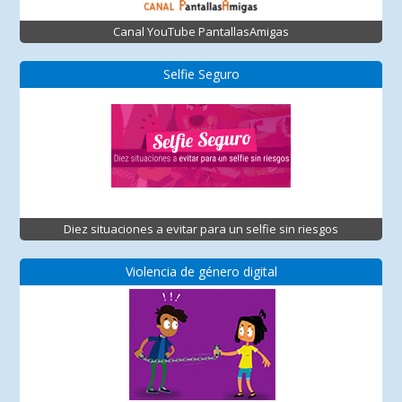
Canal YouTube PantallasAmigas
Selfie Seguro
Diez situaciones a evitar para un selfie sin riesgos
Violencia de género digital