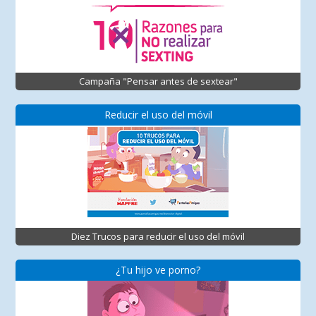
Campaña "Pensar antes de sextear"
Reducir el uso del móvil
Diez Trucos para reducir el uso del móvil
¿Tu hijo ve porno?