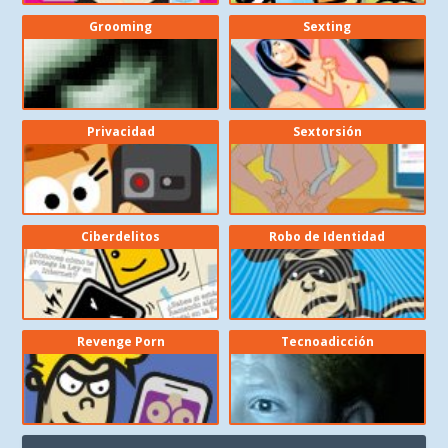
Grooming
Sexting
Privacidad
Sextorsión
Ciberdelitos
Robo de Identidad
Revenge Porn
Tecnoadicción