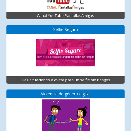
Canal YouTube PantallasAmigas
Selfie Seguro
Diez situaciones a evitar para un selfie sin riesgos
Violencia de género digital