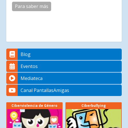
Para saber más
Blog
Eventos
Mediateca
Canal PantallasAmigas
Ciberviolencia de Género
Ciberbullying