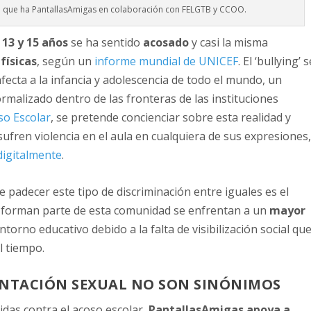
o que ha PantallasAmigas en colaboración con FELGTB y CCOO.
 13 y 15 años
se ha sentido
acosado
y casi la misma
físicas
, según un
informe mundial de UNICEF
. El ‘bullying’ 
ecta a la infancia y adolescencia de todo el mundo, un
malizado dentro de las fronteras de las instituciones
so Escolar
,
se pretende concienciar sobre esta realidad y
fren violencia en el aula en cualquiera de sus expresiones
digitalmente
.
e padecer este tipo de discriminación entre iguales es el
 forman parte de esta comunidad se enfrentan a un
mayor
ntorno educativo debido a la falta de visibilización social qu
l tiempo.
ENTACIÓN SEXUAL NO SON SINÓNIMOS
idas contra el acoso escolar,
PantallasAmigas apoya a