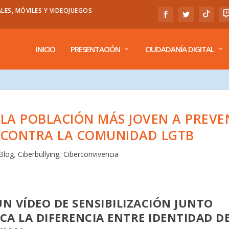
LES, MÓVILES Y VIDEOJUEGOS
INICIO
PRESENTACIÓN
CIUDADANÍA DIGITAL
 LA POBLACIÓN MÁS JOVEN A PREVE
 CONTRA LA COMUNIDAD LGTB
Blog
,
Ciberbullying
,
Ciberconvivencia
N VÍDEO DE SENSIBILIZACIÓN JUNTO
ICA LA DIFERENCIA ENTRE IDENTIDAD D