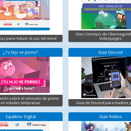
Diez Consejos de Ciberseguri
cos para reducir el uso del móvil
Videojuegos
¿Tu hijo ve porno?
Guía Discord
ación sobre el consumo de porno
en edades tempranas
Guía de Discord para madres 
Equilibrio Digital
Guía Roblox