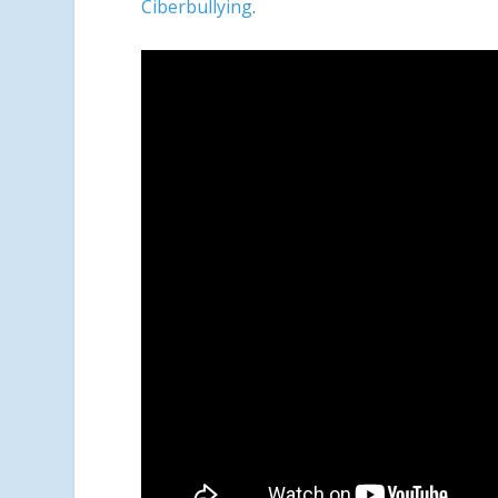
Ciberbullying
.