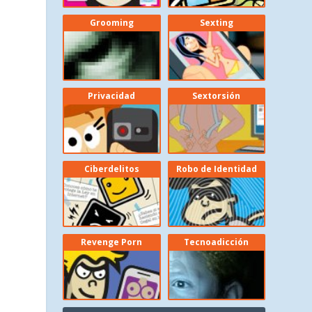
Grooming
Sexting
Privacidad
Sextorsión
Ciberdelitos
Robo de Identidad
Revenge Porn
Tecnoadicción