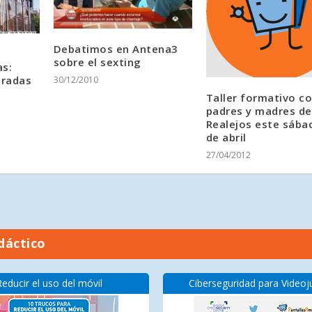
Debatimos en Antena3
sobre el sexting
s:
iradas
30/12/2010
Taller formativo c
padres y madres de
Realejos este sába
de abril
27/04/2012
dáctico
Reducir el uso del móvil
Ciberseguridad para Video