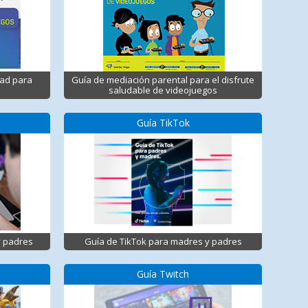
dad para
Guía de mediación parental para el disfrute
saludable de videojuegos
Guía TikTok
y padres
Guía de TikTok para madres y padres
Guía Twitch