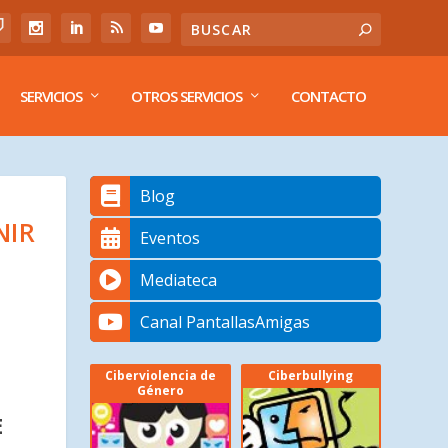
SERVICIOS
OTROS SERVICIOS
CONTACTO
Blog
NIR
Eventos
Mediateca
Canal PantallasAmigas
Ciberviolencia de
Ciberbullying
Género
E