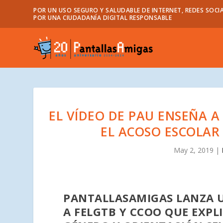
POR UN USO SEGURO Y SALUDABLE DE INTERNET, REDES SOCIA
POR UNA CIUDADANÍA DIGITAL RESPONSABLE
EL VÍDEO DE PAU ENSEÑA A
EL ACOSO ESCOLAR
May 2, 2019
|
PANTALLASAMIGAS LANZA U
A FELGTB Y CCOO QUE EXPL