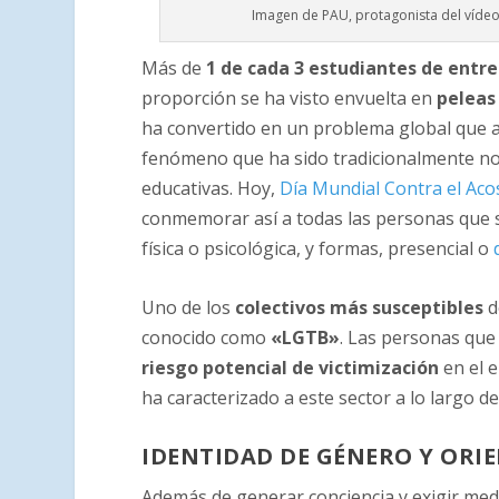
Imagen de PAU, protagonista del víde
Más de
1 de cada 3 estudiantes de entre
proporción se ha visto envuelta en
peleas 
ha convertido en un problema global que af
fenómeno que ha sido tradicionalmente nor
educativas. Hoy,
Día Mundial Contra el Aco
conmemorar así a todas las personas que su
física o psicológica, y formas, presencial o
Uno de los
colectivos más susceptibles
d
conocido como
«LGTB»
. Las personas que
riesgo potencial de victimización
en el e
ha caracterizado a este sector a lo largo de
IDENTIDAD DE GÉNERO Y ORI
Además de generar conciencia y exigir med