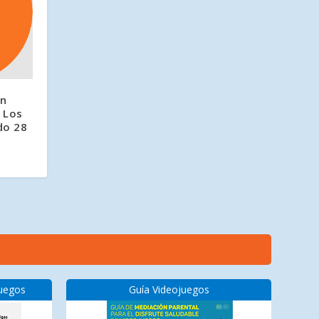
on
 Los
do 28
juegos
Guía Videojuegos