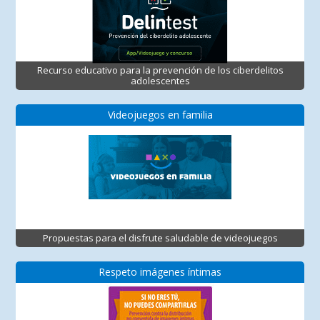
Recurso educativo para la prevención de los ciberdelitos
adolescentes
Videojuegos en familia
Propuestas para el disfrute saludable de videojuegos
Respeto imágenes íntimas