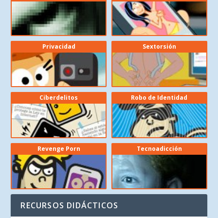
Privacidad
Sextorsión
Ciberdelitos
Robo de Identidad
Revenge Porn
Tecnoadicción
RECURSOS DIDÁCTICOS