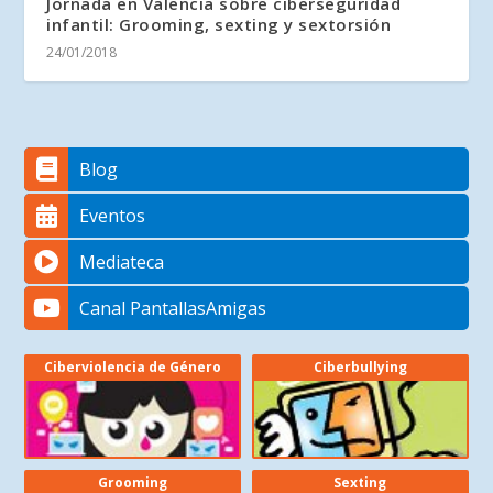
Jornada en Valencia sobre ciberseguridad
infantil: Grooming, sexting y sextorsión
24/01/2018
Blog
Eventos
Mediateca
Canal PantallasAmigas
Ciberviolencia de Género
Ciberbullying
Grooming
Sexting