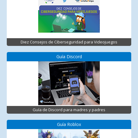
Diez Consejos de Ciberseguridad para Videojuegos
Guía Discord
Guía de Discord para madres y padres
Guía Roblox