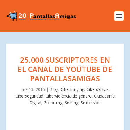
25.000 SUSCRIPTORES EN
EL CANAL DE YOUTUBE DE
PANTALLASAMIGAS
Ene 13, 2015
|
Blog
,
Ciberbullying
,
Ciberdelitos
,
Ciberseguridad
,
Ciberviolencia de género
,
Ciudadanía
Digital
,
Grooming
,
Sexting
,
Sextorsión