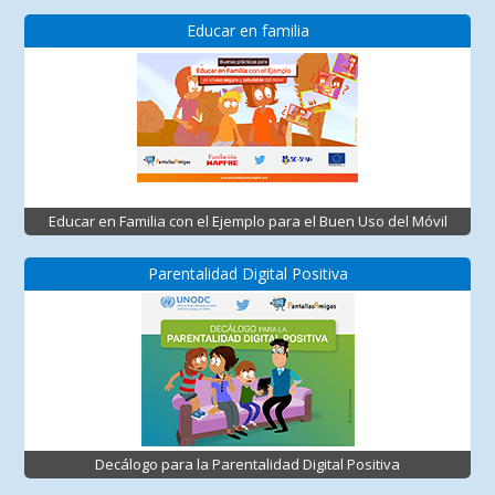
Educar en familia
Educar en Familia con el Ejemplo para el Buen Uso del Móvil
Parentalidad Digital Positiva
Decálogo para la Parentalidad Digital Positiva