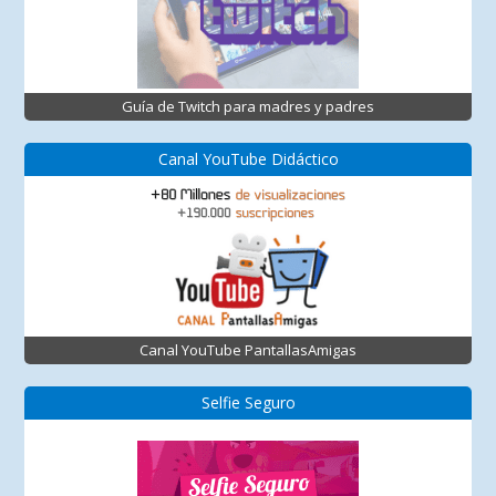
Guía de Twitch para madres y padres
Canal YouTube Didáctico
Canal YouTube PantallasAmigas
Selfie Seguro