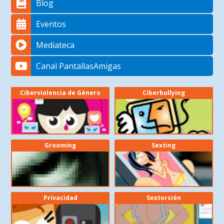
Blog
Eventos
Mediateca
Canal PantallasAmigas
Ciberviolencia de Género
Ciberbullying
Grooming
Sexting
Privacidad
Sextorsión