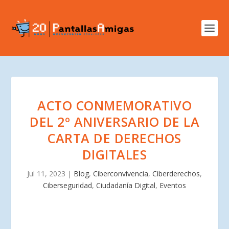
ACTO CONMEMORATIVO
DEL 2º ANIVERSARIO DE LA
CARTA DE DERECHOS
DIGITALES
Jul 11, 2023
|
Blog
,
Ciberconvivencia
,
Ciberderechos
,
Ciberseguridad
,
Ciudadanía Digital
,
Eventos