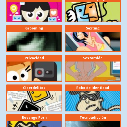
Grooming
Sexting
Privacidad
Sextorsión
Ciberdelitos
Robo de Identidad
Revenge Porn
Tecnoadicción