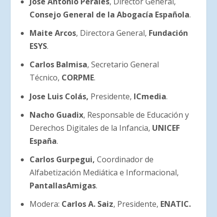
José Antonio Perales
, Director General,
Consejo General de la Abogacía Española
.
Maite Arcos
, Directora General,
Fundación
ESYS
.
Carlos Balmisa
, Secretario General
Técnico,
CORPME
.
Jose Luis Colás,
Presidente,
ICmedia
.
Nacho Guadix
, Responsable de Educación y
Derechos Digitales de la Infancia,
UNICEF
España
.
Carlos Gurpegui,
Coordinador de
Alfabetización Mediática e Informacional,
PantallasAmigas
.
Modera:
Carlos A. Saiz
, Presidente,
ENATIC.