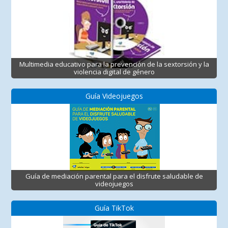
Multimedia educativo para la prevención de la sextorsión y la
violencia digital de género
Guía Videojuegos
Guía de mediación parental para el disfrute saludable de
videojuegos
Guía TikTok