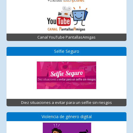
Canal YouTube PantallasAmigas
Selfie Seguro
Diez situaciones a evitar para un selfie sin riesgos
Violencia de género digital