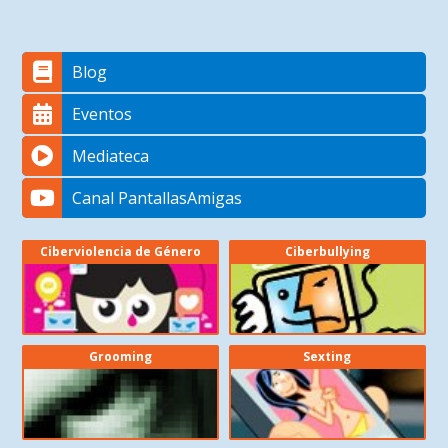
Blog
Eventos
Mediateca
Canal PantallasAmigas
Ciberviolencia de Género
Ciberbullying
Grooming
Sexting