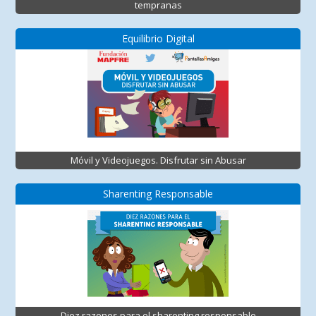
tempranas
Equilibrio Digital
Móvil y Videojuegos. Disfrutar sin Abusar
Sharenting Responsable
Diez razones para el sharenting responsable