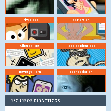
Privacidad
Sextorsión
Ciberdelitos
Robo de Identidad
Revenge Porn
Tecnoadicción
RECURSOS DIDÁCTICOS