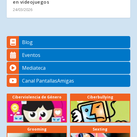
en videojuegos
24/03/2026
Blog
Eventos
Mediateca
Canal PantallasAmigas
Ciberviolencia de Género
Ciberbullying
Grooming
Sexting