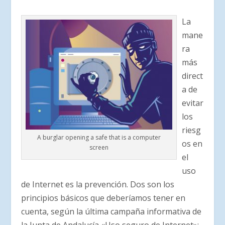
La
mane
ra
más
direct
a de
evitar
los
riesg
A burglar opening a safe that is a computer
os en
screen
el
uso
de Internet es la prevención. Dos son los
principios básicos que deberíamos tener en
cuenta, según la última campaña informativa de