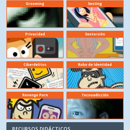
Grooming
Sexting
Privacidad
Sextorsión
Ciberdelitos
Robo de Identidad
Revenge Porn
Tecnoadicción
RECURSOS DIDÁCTICOS