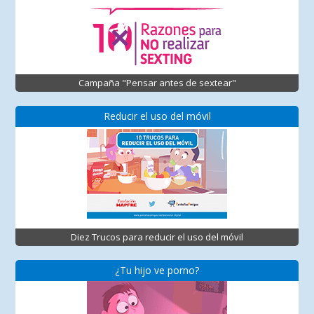
Campaña "Pensar antes de sextear"
Reducir el uso del móvil
Diez Trucos para reducir el uso del móvil
¿Tu hijo ve porno?