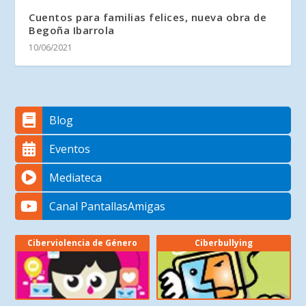
Cuentos para familias felices, nueva obra de
Begoña Ibarrola
10/06/2021
Blog
Eventos
Mediateca
Canal PantallasAmigas
Ciberviolencia de Género
Ciberbullying