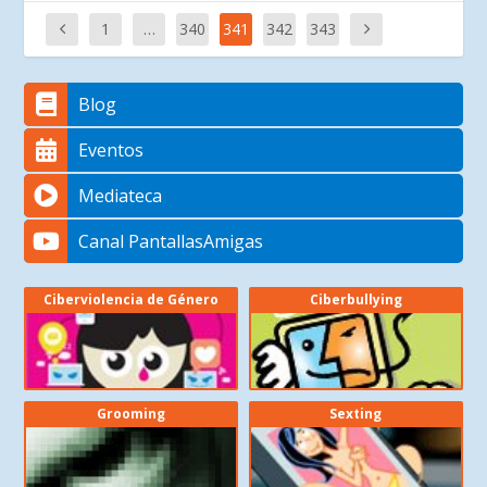
1
…
340
341
342
343
Blog
Eventos
Mediateca
Canal PantallasAmigas
Ciberviolencia de Género
Ciberbullying
Grooming
Sexting