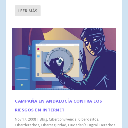
LEER MÁS
CAMPAÑA EN ANDALUCÍA CONTRA LOS
RIESGOS EN INTERNET
Nov 17, 2008
|
Blog
,
Ciberconvivencia
,
Ciberdelitos
,
Ciberderechos
,
Ciberseguridad
,
Ciudadanía Digital
,
Derechos