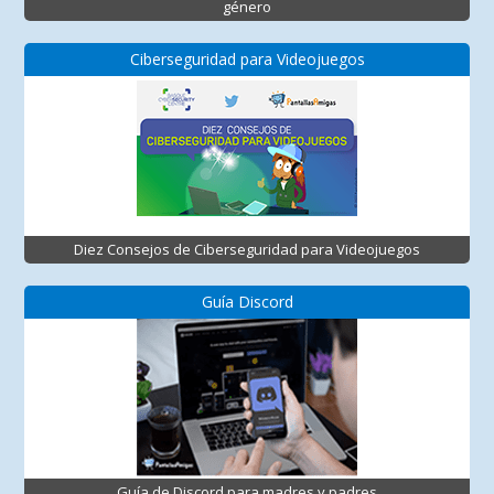
género
Ciberseguridad para Videojuegos
Diez Consejos de Ciberseguridad para Videojuegos
Guía Discord
Guía de Discord para madres y padres