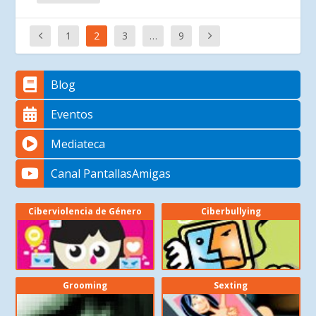
1
2
3
…
9
Blog
Eventos
Mediateca
Canal PantallasAmigas
Ciberviolencia de Género
Ciberbullying
Grooming
Sexting