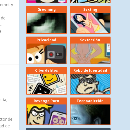
ternet y
Grooming
Sexting
e
 de
na
a
Privacidad
Sextorsión
Ciberdelitos
Robo de Identidad
O
ncia
,
Revenge Porn
Tecnoadicción
ctor de
dad de