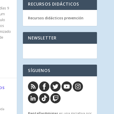
RECURSOS DIDÁCTICOS
días 9
ium
Recursos didácticos prevención
ulo
los
anizado
de
NEWSLETTER
SÍGUENOS
OS
ida
PantallasAmigas
es una iniciativa por