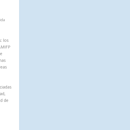
ida
: los
 AMIFP
de
nas
reas
nciadas
ad,
ad de