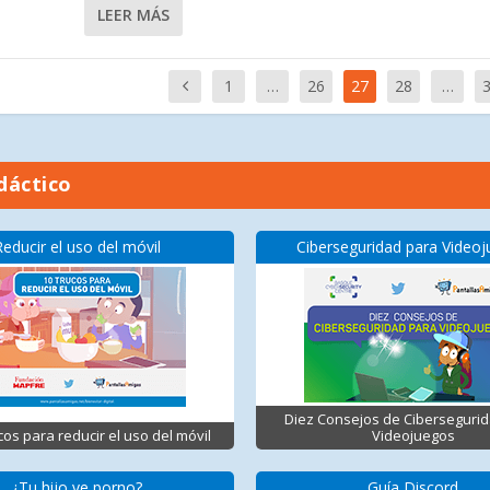
LEER MÁS
1
…
26
27
28
…
dáctico
Reducir el uso del móvil
Ciberseguridad para Video
Diez Consejos de Ciberseguri
cos para reducir el uso del móvil
Videojuegos
¿Tu hijo ve porno?
Guía Discord