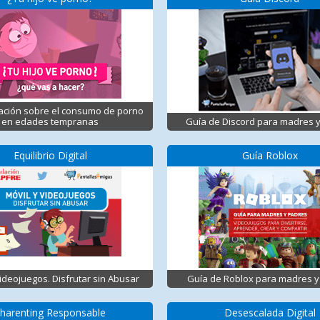
ación sobre el consumo de porno
en edades tempranas
Guía de Discord para madres 
Equilibrio Digital
Guía Roblox
Videojuegos. Disfrutar sin Abusar
Guía de Roblox para madres y
harenting Responsable
Desescalada Digital