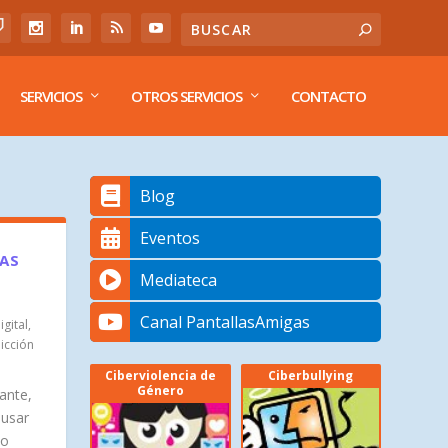
SERVICIOS
OTROS SERVICIOS
CONTACTO
Blog
Eventos
LAS
Mediateca
Canal PantallasAmigas
gital
,
icción
Ciberviolencia de
Ciberbullying
Género
ante,
 usar
lo