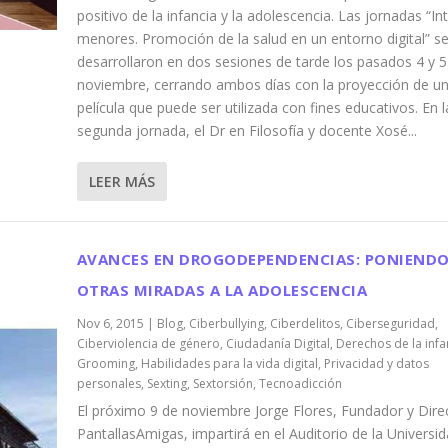
positivo de la infancia y la adolescencia. Las jornadas “In
menores. Promoción de la salud en un entorno digital” s
desarrollaron en dos sesiones de tarde los pasados 4 y 5
noviembre, cerrando ambos días con la proyección de u
película que puede ser utilizada con fines educativos. En l
segunda jornada, el Dr en Filosofía y docente Xosé...
LEER MÁS
AVANCES EN DROGODEPENDENCIAS: PONIEND
OTRAS MIRADAS A LA ADOLESCENCIA
Nov 6, 2015
|
Blog
,
Ciberbullying
,
Ciberdelitos
,
Ciberseguridad
,
Ciberviolencia de género
,
Ciudadanía Digital
,
Derechos de la infa
Grooming
,
Habilidades para la vida digital
,
Privacidad y datos
personales
,
Sexting
,
Sextorsión
,
Tecnoadicción
El próximo 9 de noviembre Jorge Flores, Fundador y Dire
PantallasAmigas, impartirá en el Auditorio de la Universi