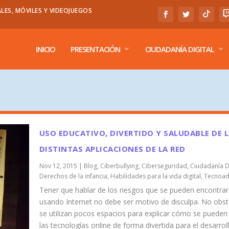
LES, MÓVILES Y VIDEOJUEGOS
INICIO
PRESENTACIÓN
CIUDADANÍA DIGITAL
USO EDUCATIVO, DIVERTIDO Y SALUDABLE DE 
DISTINTAS APLICACIONES DE LA RED
Nov 12, 2015
|
Blog
,
Ciberbullying
,
Ciberseguridad
,
Ciudadanía Di
Derechos de la infancia
,
Habilidades para la vida digital
,
Tecnoad
Tener que hablar de los riesgos que se pueden encontrar
usando Internet no debe ser motivo de disculpa. No obst
se utilizan pocos espacios para explicar cómo se pueden
las tecnologías online de forma divertida para el desarrol