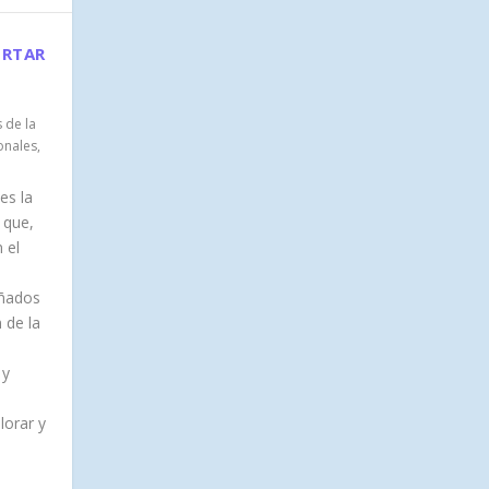
ORTAR
 de la
onales
,
es la
 que,
 el
eñados
 de la
 y
lorar y