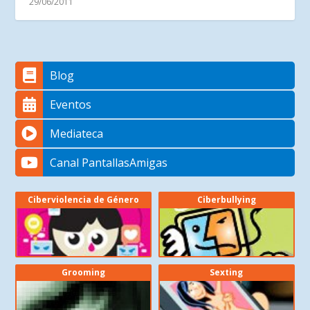
29/06/2011
Blog
Eventos
Mediateca
Canal PantallasAmigas
Ciberviolencia de Género
Ciberbullying
Grooming
Sexting