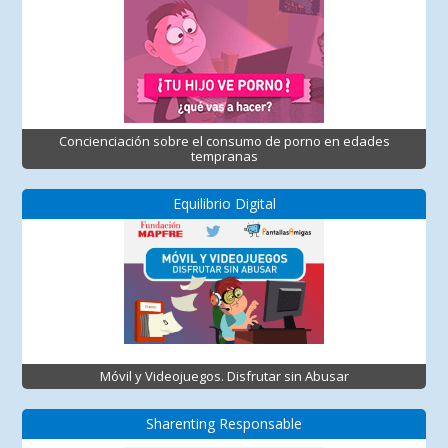
Concienciación sobre el consumo de porno en edades
tempranas
Equilibrio Digital
Móvil y Videojuegos. Disfrutar sin Abusar
Sharenting Responsable