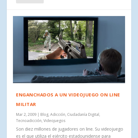
ENGANCHADOS A UN VIDEOJUEGO ON LINE
MILITAR
Mar 2, 2009
|
Blog
,
Adicción
,
Ciudadanía Digital
,
Tecnoadicción
,
Videojuegos
Son diez millones de jugadores on line. Su videojuego
es el que utiliza el ejército estadounidense para