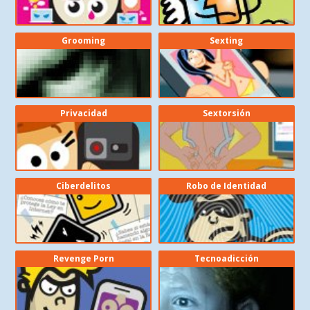
Grooming
Sexting
Privacidad
Sextorsión
Ciberdelitos
Robo de Identidad
Revenge Porn
Tecnoadicción