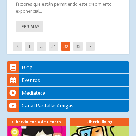
factores que están permitiendo este crecimiento
exponencial...
LEER MÁS
1
…
31
32
33
Blog
Eventos
Mediateca
Canal PantallasAmigas
Ciberviolencia de Género
Ciberbullying