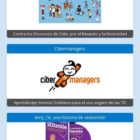
Contra los Discursos de Odio, por el Respeto y la Diversidad
Cibermanagers
Aprendizaje Servicio Solidario para el uso seguro de las TIC
Amy_16, una historia de sextorsión