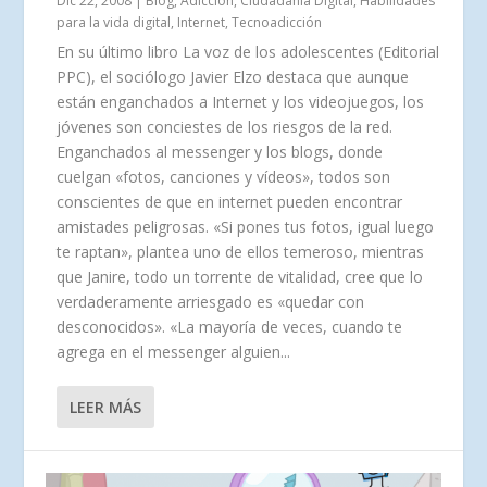
Dic 22, 2008
|
Blog
,
Adicción
,
Ciudadanía Digital
,
Habilidades
para la vida digital
,
Internet
,
Tecnoadicción
En su último libro La voz de los adolescentes (Editorial
PPC), el sociólogo Javier Elzo destaca que aunque
están enganchados a Internet y los videojuegos, los
jóvenes son conciestes de los riesgos de la red.
Enganchados al messenger y los blogs, donde
cuelgan «fotos, canciones y vídeos», todos son
conscientes de que en internet pueden encontrar
amistades peligrosas. «Si pones tus fotos, igual luego
te raptan», plantea uno de ellos temeroso, mientras
que Janire, todo un torrente de vitalidad, cree que lo
verdaderamente arriesgado es «quedar con
desconocidos». «La mayoría de veces, cuando te
agrega en el messenger alguien...
LEER MÁS