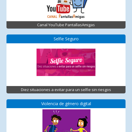
Canal YouTube PantallasAmigas
Selfie Seguro
Diez situaciones a evitar para un selfie sin riesgos
Violencia de género digital