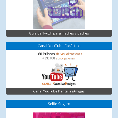
Guía de Twitch para madres y padres
Canal YouTube Didáctico
Canal YouTube PantallasAmigas
Selfie Seguro