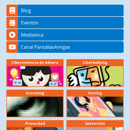
Blog
Eventos
Mediateca
Canal PantallasAmigas
Ciberviolencia de Género
Ciberbullying
Grooming
Sexting
Privacidad
Sextorsión