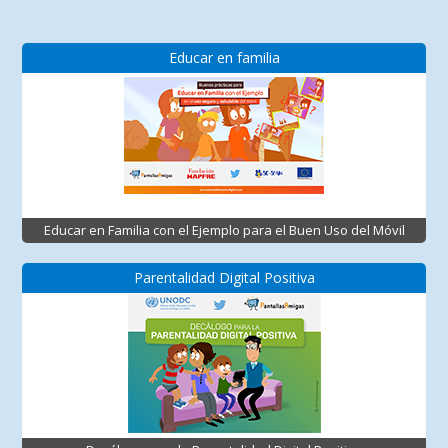
Educar en familia
Educar en Familia con el Ejemplo para el Buen Uso del Móvil
Parentalidad Digital Positiva