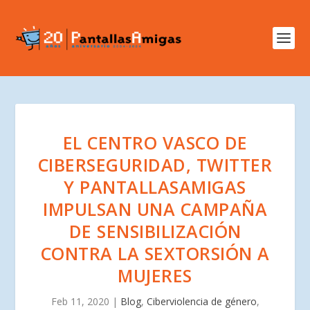
EL CENTRO VASCO DE
CIBERSEGURIDAD, TWITTER
Y PANTALLASAMIGAS
IMPULSAN UNA CAMPAÑA
DE SENSIBILIZACIÓN
CONTRA LA SEXTORSIÓN A
MUJERES
Feb 11, 2020
|
Blog
,
Ciberviolencia de género
,