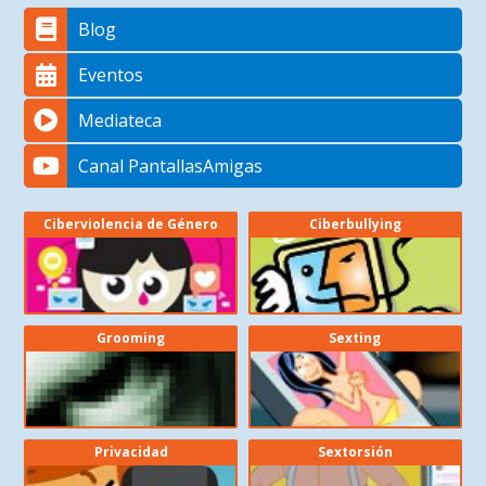
Blog
Eventos
Mediateca
Canal PantallasAmigas
Ciberviolencia de Género
Ciberbullying
Grooming
Sexting
Privacidad
Sextorsión