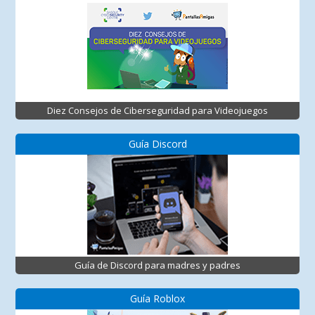
Diez Consejos de Ciberseguridad para Videojuegos
Guía Discord
Guía de Discord para madres y padres
Guía Roblox