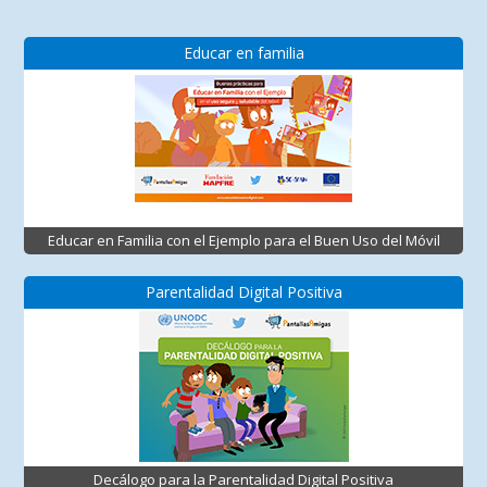
Educar en familia
Educar en Familia con el Ejemplo para el Buen Uso del Móvil
Parentalidad Digital Positiva
Decálogo para la Parentalidad Digital Positiva