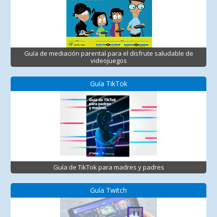
Guía de mediación parental para el disfrute saludable de
videojuegos
Guía TikTok
Guía de TikTok para madres y padres
Guía Twitch