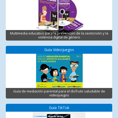
Multimedia educativo para la prevención de la sextorsión y la
violencia digital de género
Guía Videojuegos
Guía de mediación parental para el disfrute saludable de
videojuegos
Guía TikTok