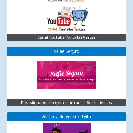
Canal YouTube PantallasAmigas
Selfie Seguro
Diez situaciones a evitar para un selfie sin riesgos
Violencia de género digital