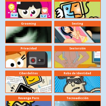
Grooming
Sexting
Privacidad
Sextorsión
Ciberdelitos
Robo de Identidad
Revenge Porn
Tecnoadicción