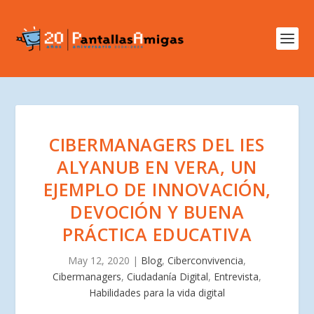
CIBERMANAGERS DEL IES
ALYANUB EN VERA, UN
EJEMPLO DE INNOVACIÓN,
DEVOCIÓN Y BUENA
PRÁCTICA EDUCATIVA
May 12, 2020
|
Blog
,
Ciberconvivencia
,
Cibermanagers
,
Ciudadanía Digital
,
Entrevista
,
Habilidades para la vida digital