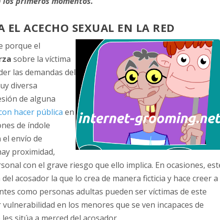
en los primeros momentos.
 EL ACECHO SEXUAL EN LA RED
e porque el
rza
sobre la víctima
der las demandas del
uy diversa
esión de alguna
con hacer pública
en
ones de índole
n el envío de
hay proximidad,
sonal con el grave riesgo que ello implica. En ocasiones, est
 del acosador la que lo crea de manera ficticia y hace creer a
centes como personas adultas pueden ser víctimas de este
r vulnerabilidad en los menores que se ven incapaces de
 les sitúa a merced del acosador.