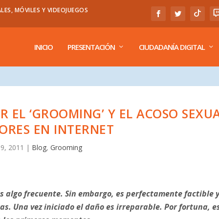
LES, MÓVILES Y VIDEOJUEGOS
INICIO
PRESENTACIÓN
CIUDADANÍA DIGITAL
 EL ‘GROOMING’ Y EL ACOSO SEXU
ORES EN INTERNET
19, 2011
|
Blog
,
Grooming
s algo frecuente. Sin embargo, es perfectamente factible 
. Una vez iniciado el daño es irreparable. Por fortuna, e