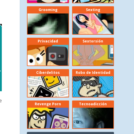
Grooming
Sexting
Privacidad
Sextorsión
Ciberdelitos
Robo de Identidad
e
Revenge Porn
Tecnoadicción