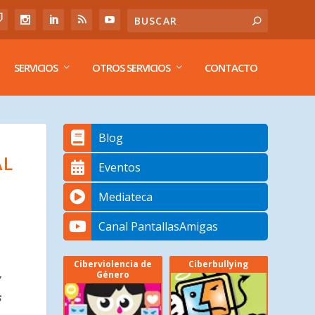
SERVICIOS
OTROS SERVICIOS
CONTACTO
Blog
AL
Eventos
Mediateca
Canal PantallasAmigas
Ciberviolencia de
Ciberbullying
Género
y
s