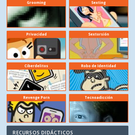
Grooming
Sexting
Privacidad
Sextorsión
Ciberdelitos
Robo de Identidad
Revenge Porn
Tecnoadicción
RECURSOS DIDÁCTICOS