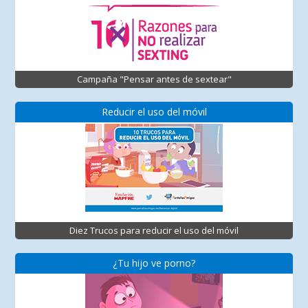
Campaña "Pensar antes de sextear"
Reducir el uso del móvil
Diez Trucos para reducir el uso del móvil
¿Tu hijo ve porno?