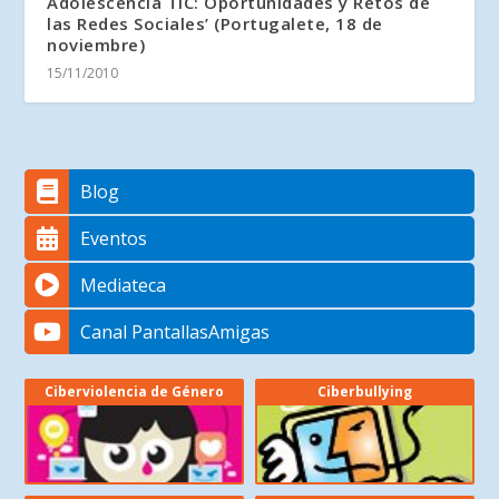
Adolescencia TIC: Oportunidades y Retos de
las Redes Sociales’ (Portugalete, 18 de
noviembre)
15/11/2010
Blog
Eventos
Mediateca
Canal PantallasAmigas
Ciberviolencia de Género
Ciberbullying