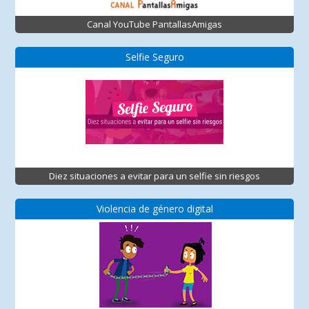
Canal YouTube PantallasAmigas
Selfie Seguro
Diez situaciones a evitar para un selfie sin riesgos
Violencia de género digital