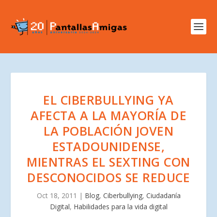
EL CIBERBULLYING YA
AFECTA A LA MAYORÍA DE
LA POBLACIÓN JOVEN
ESTADOUNIDENSE,
MIENTRAS EL SEXTING CON
DESCONOCIDOS SE REDUCE
Oct 18, 2011
|
Blog
,
Ciberbullying
,
Ciudadanía
Digital
,
Habilidades para la vida digital