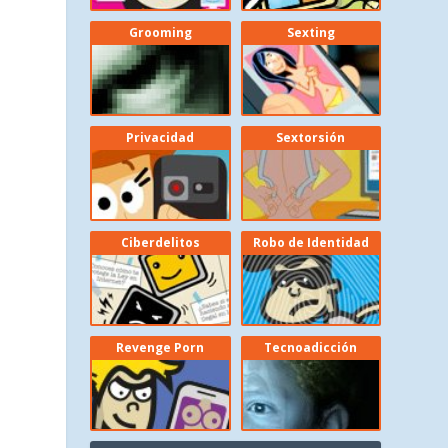
Grooming
Sexting
Privacidad
Sextorsión
Ciberdelitos
Robo de Identidad
,
Revenge Porn
Tecnoadicción