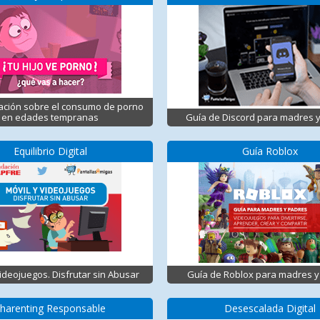
ación sobre el consumo de porno
en edades tempranas
Guía de Discord para madres 
Equilibrio Digital
Guía Roblox
Videojuegos. Disfrutar sin Abusar
Guía de Roblox para madres y
harenting Responsable
Desescalada Digital