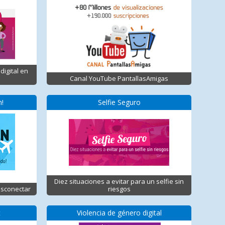
digital en
Canal YouTube PantallasAmigas
n!
Selfie Seguro
Diez situaciones a evitar para un selfie sin
esconectar
riesgos
t
Violencia de género digital