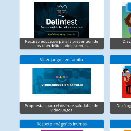
Recurso educativo para la prevención de
Diez
los ciberdelitos adolescentes
Videojuegos en familia
Propuestas para el disfrute saludable de
Decálog
videojuegos
Respeto imágenes íntimas