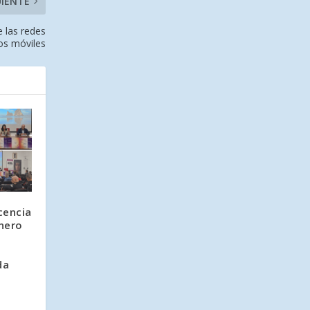
UIENTE
 las redes
los móviles
cencia
énero
da