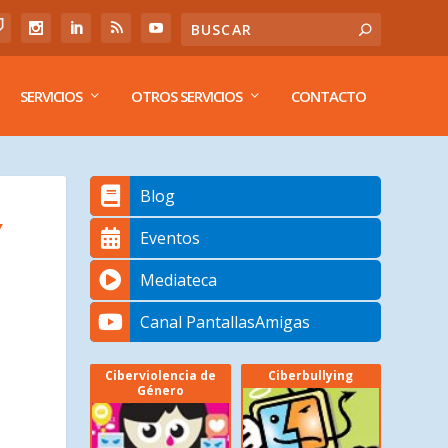
SERVICIOS
OTROS SERVICIOS
CONTACTO
Blog
Y
Eventos
Mediateca
Canal PantallasAmigas
Ciberviolencia de
Ciberbullying
Género