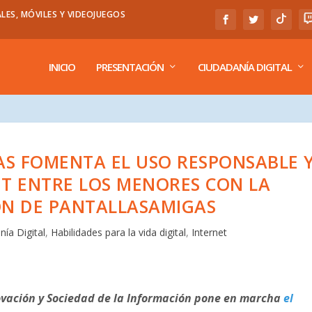
LES, MÓVILES Y VIDEOJUEGOS
INICIO
PRESENTACIÓN
CIUDADANÍA DIGITAL
AS FOMENTA EL USO RESPONSABLE 
T ENTRE LOS MENORES CON LA
N DE PANTALLASAMIGAS
nía Digital
,
Habilidades para la vida digital
,
Internet
ovación y Sociedad de la Información pone en marcha
el