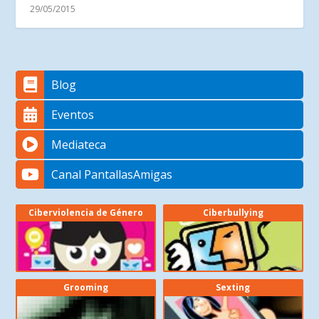
29/05/2015
Blog
Eventos
Mediateca
Canal PantallasAmigas
Ciberviolencia de Género
Ciberbullying
Grooming
Sexting