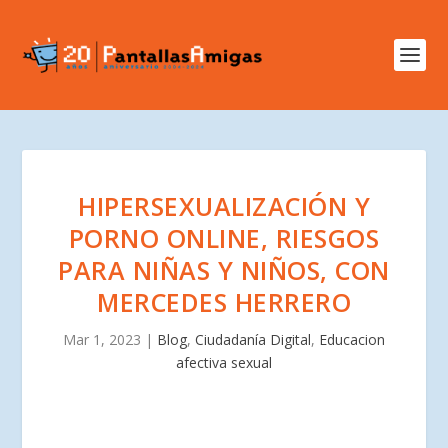
HIPERSEXUALIZACIÓN Y
PORNO ONLINE, RIESGOS
PARA NIÑAS Y NIÑOS, CON
MERCEDES HERRERO
Mar 1, 2023
|
Blog
,
Ciudadanía Digital
,
Educacion
afectiva sexual