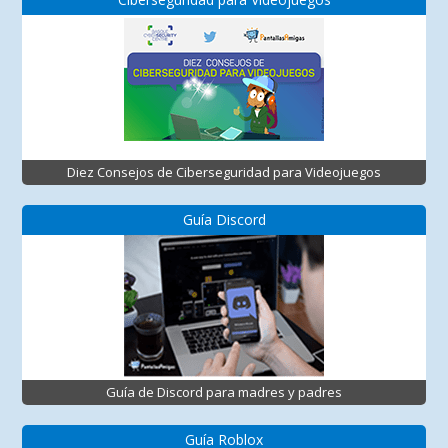
Diez Consejos de Ciberseguridad para Videojuegos
Guía Discord
Guía de Discord para madres y padres
Guía Roblox