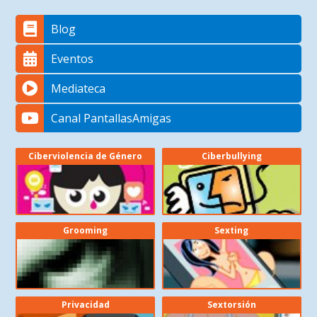
Blog
Eventos
Mediateca
Canal PantallasAmigas
Ciberviolencia de Género
Ciberbullying
Grooming
Sexting
Privacidad
Sextorsión