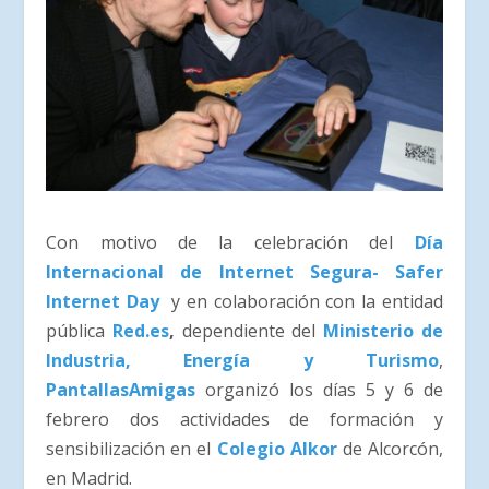
Con motivo de la celebración del
Día
Internacional de Internet Segura- Safer
Internet Day
y en colaboración con la entidad
pública
Red.es
,
dependiente del
Ministerio de
Industria, Energía y Turismo
,
PantallasAmigas
organizó los días 5 y 6 de
febrero dos actividades de formación y
sensibilización en el
Colegio Alkor
de Alcorcón,
en Madrid.