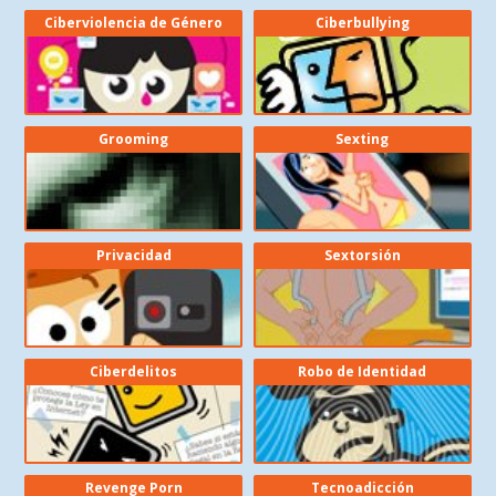
Ciberviolencia de Género
Ciberbullying
Grooming
Sexting
Privacidad
Sextorsión
Ciberdelitos
Robo de Identidad
Revenge Porn
Tecnoadicción