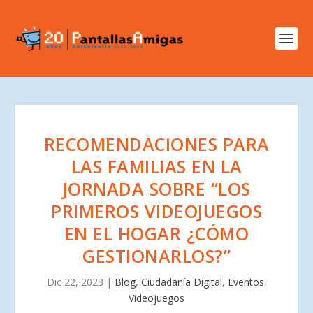
RECOMENDACIONES PARA
LAS FAMILIAS EN LA
JORNADA SOBRE “LOS
PRIMEROS VIDEOJUEGOS
EN EL HOGAR ¿CÓMO
GESTIONARLOS?”
Dic 22, 2023
|
Blog
,
Ciudadanía Digital
,
Eventos
,
Videojuegos