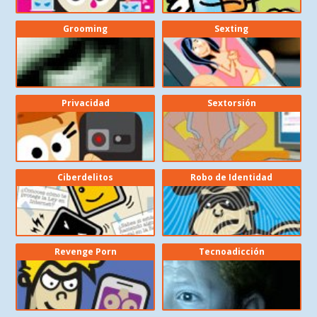
Grooming
Sexting
Privacidad
Sextorsión
Ciberdelitos
Robo de Identidad
Revenge Porn
Tecnoadicción