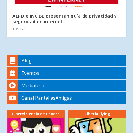
AEPD e INCIBE presentan guía de privacidad y
seguridad en internet
10/11/2016
Blog
Eventos
Mediateca
Canal PantallasAmigas
Ciberviolencia de Género
Ciberbullying