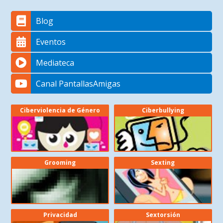
Blog
Eventos
Mediateca
Canal PantallasAmigas
Ciberviolencia de Género
Ciberbullying
Grooming
Sexting
Privacidad
Sextorsión