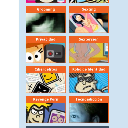
Grooming
Sexting
Privacidad
Sextorsión
Ciberdelitos
Robo de Identidad
Revenge Porn
Tecnoadicción