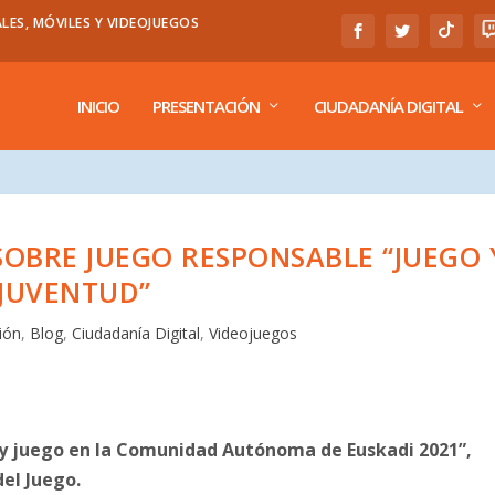
LES, MÓVILES Y VIDEOJUEGOS
INICIO
PRESENTACIÓN
CIUDADANÍA DIGITAL
SOBRE JUEGO RESPONSABLE “JUEGO 
JUVENTUD”
ión
,
Blog
,
Ciudadanía Digital
,
Videojuegos
 y juego en la Comunidad Autónoma de Euskadi 2021”,
el Juego.