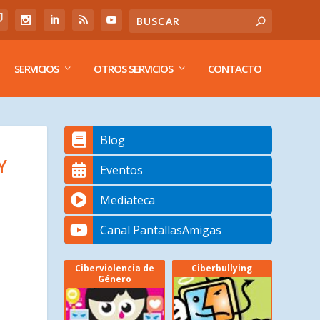
SERVICIOS
OTROS SERVICIOS
CONTACTO
Blog
Y
Eventos
Mediateca
Canal PantallasAmigas
Ciberviolencia de
Ciberbullying
Género