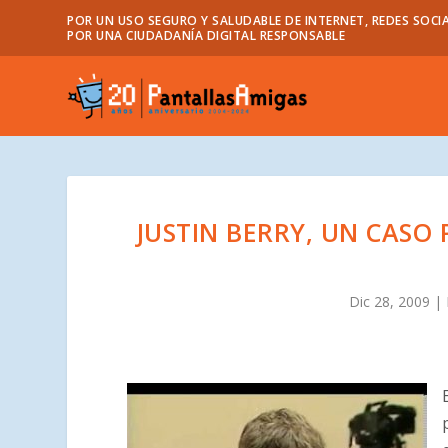
POR UN USO SEGURO Y SALUDABLE DE INTERNET, REDES SOCIA
POR UNA CIUDADANÍA DIGITAL RESPONSABLE
JUSTIN BERRY, UN CASO
Dic 28, 2009
|