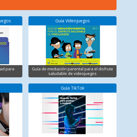
juegos
Guía Videojuegos
dad para
Guía de mediación parental para el disfrute
saludable de videojuegos
Guía TikTok