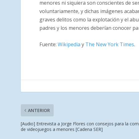
menores ni siquiera son conscientes de se
voluntariamente, y dichas imágenes acaban
graves delitos como la explotación y el ab
padres y los menores deberían conocer para
Fuente:
Wikipedia
y
The New York Times
.
ANTERIOR
[Audio] Entrevista a Jorge Flores con consejos para la co
de videojuegos a menores [Cadena SER]