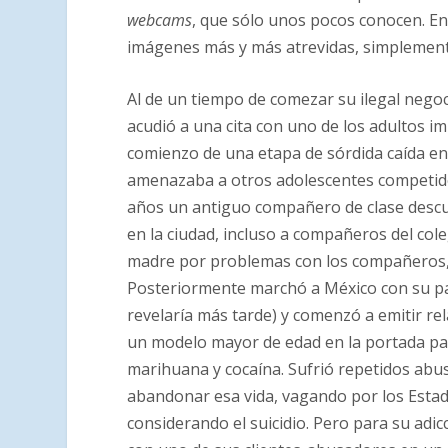
webcams
, que sólo unos pocos conocen. E
imágenes más y más atrevidas, simplemente
Al de un tiempo de comezar su ilegal negoc
acudió a una cita con uno de los adultos i
comienzo de una etapa de sórdida caída en 
amenazaba a otros adolescentes competido
años un antiguo compañero de clase descubr
en la ciudad, incluso a compañeros del coleg
madre por problemas con los compañeros, p
Posteriormente marchó a México con su pad
revelaría más tarde) y comenzó a emitir rel
un modelo mayor de edad en la portada par
marihuana y cocaína. Sufrió repetidos abus
abandonar esa vida, vagando por los Estado
considerando el suicidio. Pero para su adi