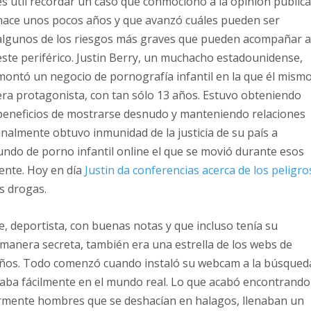
es útil recordar un caso que conmocionó a la opinión públic
hace unos pocos años y que avanzó cuáles pueden ser
algunos de los riesgos más graves que pueden acompañar 
este periférico. Justin Berry, un muchacho estadounidense,
montó un negocio de pornografía infantil en la que él mism
era protagonista, con tan sólo 13 años. Estuvo obteniendo
beneficios de mostrarse desnudo y manteniendo relaciones
nalmente obtuvo inmunidad de la justicia de su país a
ndo de porno infantil online el que se movió durante esos
cente. Hoy en día
Justin da conferencias acerca de los peligro
as drogas.
e, deportista, con buenas notas y que incluso tenía su
 manera secreta, también era una estrella de los webs de
8 años. Todo comenzó cuando instaló su webcam a la búsqued
raba fácilmente en el mundo real. Lo que acabó encontrando
rmente hombres que se deshacían en halagos, llenaban un