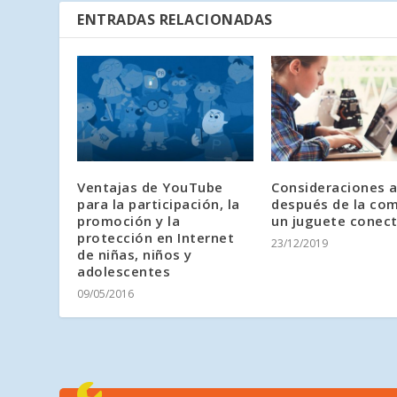
ENTRADAS RELACIONADAS
Ventajas de YouTube
Consideraciones a
para la participación, la
después de la co
promoción y la
un juguete conec
protección en Internet
23/12/2019
de niñas, niños y
adolescentes
09/05/2016