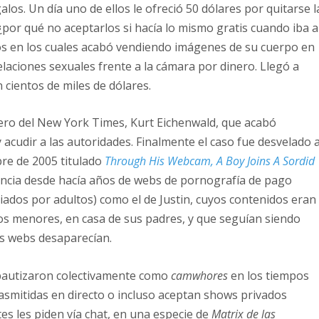
alos. Un día uno de ellos le ofreció 50 dólares por quitarse l
¿por qué no aceptarlos si hacía lo mismo gratis cuando iba a
os en los cuales acabó vendiendo imágenes de su cuerpo en
aciones sexuales frente a la cámara por dinero. Llegó a
 cientos de miles de dólares.
ero del New York Times, Kurt Eichenwald, que acabó
acudir a las autoridades. Finalmente el caso fue desvelado a
bre de 2005 titulado
Through His Webcam, A Boy Joins A Sordid
stencia desde hacía años de webs de pornografía de pago
dos por adultos) como el de Justin, cuyos contenidos eran
os menores, en casa de sus padres, y que seguían siendo
os webs desaparecían.
 bautizaron colectivamente como
camwhores
en los tiempos
smitidas en directo o incluso aceptan shows privados
tes les piden vía chat, en una especie de
Matrix de las