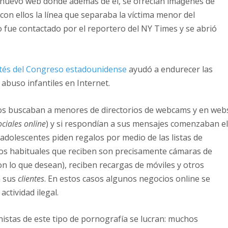
 nuevo web donde además de él, se ofrecían imaǵenes de
 con ellos la línea que separaba la víctima menor del
fue contactado por el reportero del NY Times y se abrió
ités del Congreso estadounidense
ayudó a endurecer las
 abuso infantiles en Internet.
ltos buscaban a menores de directorios de webcams y en web
ociales online
) y si respondían a sus mensajes comenzaban e
 adolescentes piden regalos por medio de las listas de
los habituales que reciben son precisamente cámaras de
n lo que desean), reciben recargas de móviles y otros
a sus
clientes
. En estos casos algunos negocios online se
actividad ilegal.
stas de este tipo de pornografía se lucran: muchos