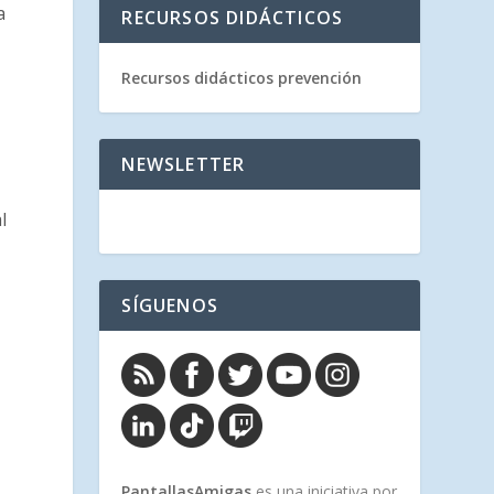
a
RECURSOS DIDÁCTICOS
Recursos didácticos prevención
NEWSLETTER
l
SÍGUENOS
PantallasAmigas
es una iniciativa por