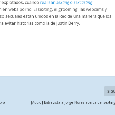
r explotados, cuando
realizan
sexting
o
sexcasting
 en webs porno. El sexting, el grooming, las webcams y
uso sexuales están unidos en la Red de una manera que los
 evitar historias como la de Justin Berry.
SIG
mpra
[Audio] Entrevista a Jorge Flores acerca del sextin