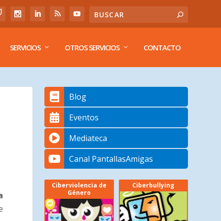
SERVICIOS
OTROS SERVICIOS
CONTACTO
Blog
Eventos
Mediateca
Canal PantallasAmigas
Ciberviolencia de
Ciberbullying
Género
a
e