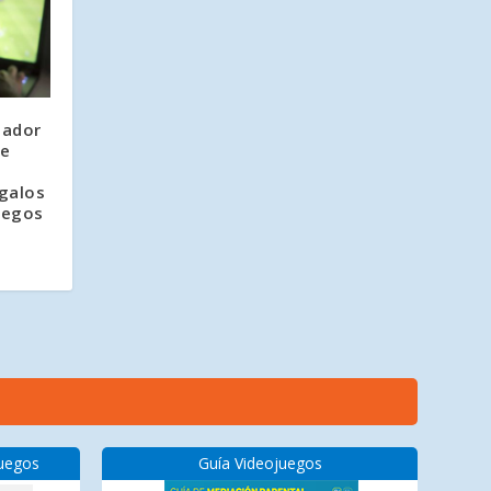
dador
de
galos
uegos
juegos
Guía Videojuegos