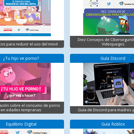
Diez Consejos de Ciberseguri
cos para reducir el uso del móvil
Videojuegos
¿Tu hijo ve porno?
Guía Discord
ación sobre el consumo de porno
en edades tempranas
Guía de Discord para madres 
Equilibrio Digital
Guía Roblox