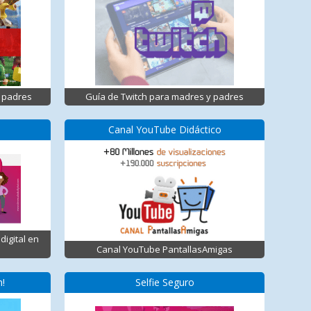
 padres
Guía de Twitch para madres y padres
Canal YouTube Didáctico
digital en
Canal YouTube PantallasAmigas
n!
Selfie Seguro