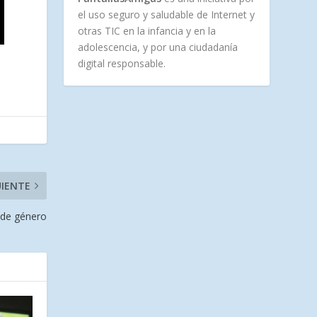
el uso seguro y saludable de Internet y
otras TIC en la infancia y en la
adolescencia, y por una ciudadanía
digital responsable.
UIENTE
a de género