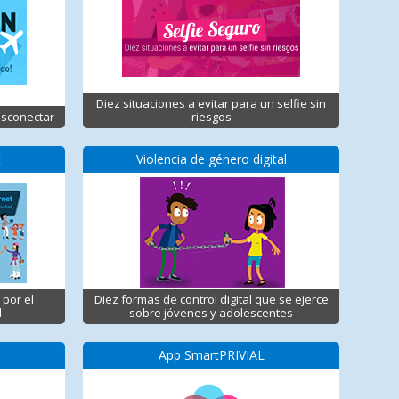
Diez situaciones a evitar para un selfie sin
esconectar
riesgos
t
Violencia de género digital
 por el
Diez formas de control digital que se ejerce
d
sobre jóvenes y adolescentes
App SmartPRIVIAL