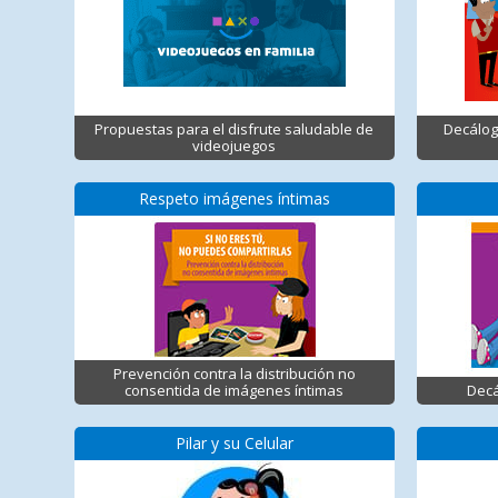
Propuestas para el disfrute saludable de
Decálog
videojuegos
Respeto imágenes íntimas
Prevención contra la distribución no
consentida de imágenes íntimas
Decá
Pilar y su Celular