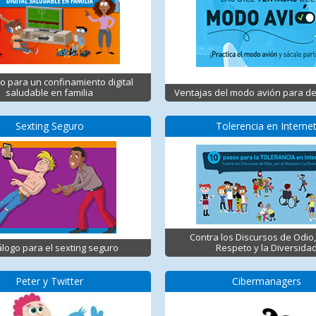
o para un confinamiento digital
saludable en familia
Ventajas del modo avión para d
Sexting Seguro
Tolerencia en Interne
Contra los Discursos de Odio,
logo para el sexting seguro
Respeto y la Diversida
Peter y Twitter
Cibermanagers