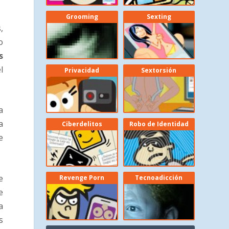
Grooming
Sexting
,
o
s
l
Privacidad
Sextorsión
a
a
Ciberdelitos
Robo de Identidad
e
e
Revenge Porn
Tecnoadicción
e
a
s