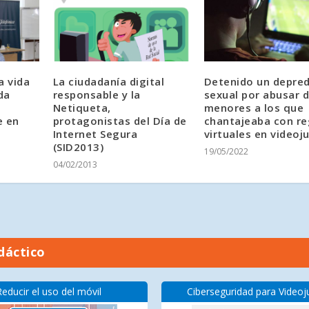
a vida
La ciudadanía digital
Detenido un depre
da
responsable y la
sexual por abusar 
Netiqueta,
menores a los que
e en
protagonistas del Día de
chantajeaba con re
Internet Segura
virtuales en videoj
(SID2013)
19/05/2022
04/02/2013
dáctico
Reducir el uso del móvil
Ciberseguridad para Video