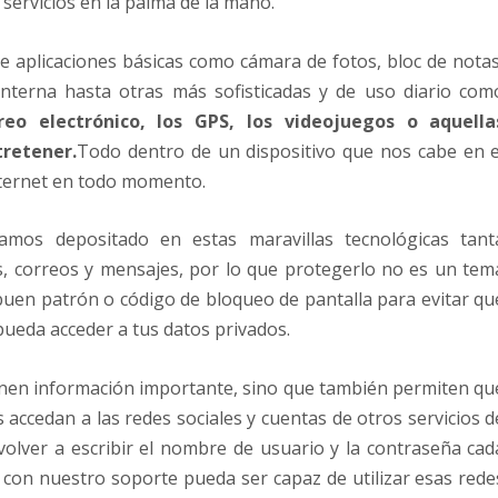
 servicios en la palma de la mano.
e aplicaciones básicas como cámara de fotos, bloc de notas
interna hasta otras más sofisticadas y de uso diario com
rreo electrónico, los GPS, los videojuegos o aquella
tretener.
Todo dentro de un dispositivo que nos cabe en e
Internet en todo momento.
amos depositado en estas maravillas tecnológicas
tant
s, correos y mensajes
, por lo que protegerlo no es un tem
 buen
patrón o código de bloqueo de pantalla
para evitar qu
pueda acceder a tus
datos privados
.
enen información importante, sino que también permiten qu
 accedan a las redes sociales y cuentas de otros servicios
d
 volver a escribir el nombre de usuario y la contraseña cad
 con nuestro soporte pueda ser capaz de utilizar esas rede