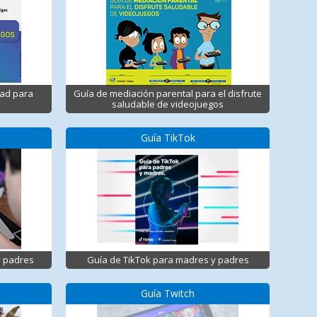
dad para
Guía de mediación parental para el disfrute
saludable de videojuegos
Guía TikTok
y padres
Guía de TikTok para madres y padres
Guía Twitch