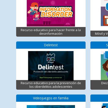
Recurso educativo para hacer frente a la
desinformación
Móvil y 
Delintest
S
Recurso educativo para la prevención de
Diez
los ciberdelitos adolescentes
Videojuegos en familia