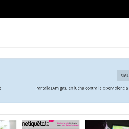
SIG
e
PantallasAmigas, en lucha contra la ciberviolenci