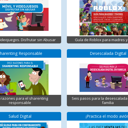
Videojuegos. Disfrutar sin Abusar
Guía de Roblox para madres y
harenting Responsable
Desescalada Digital
 razones para el sharenting
Seis pasos para la desescalada 
responsable
familia
Salud Digital
¡Practica el modo avió