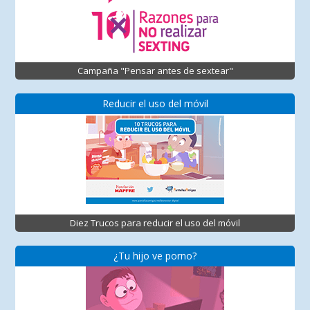
Campaña "Pensar antes de sextear"
Reducir el uso del móvil
Diez Trucos para reducir el uso del móvil
¿Tu hijo ve porno?