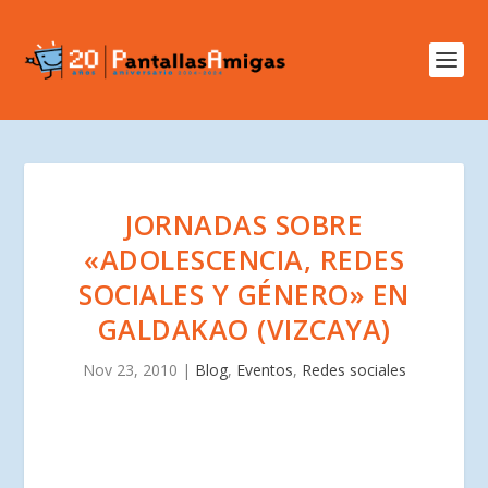
JORNADAS SOBRE
«ADOLESCENCIA, REDES
SOCIALES Y GÉNERO» EN
GALDAKAO (VIZCAYA)
Nov 23, 2010
|
Blog
,
Eventos
,
Redes sociales