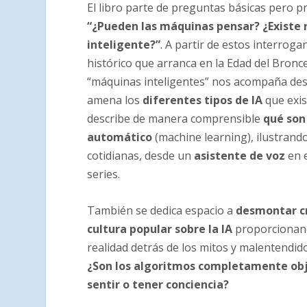
El libro parte de preguntas básicas pero p
“¿Pueden las máquinas pensar? ¿Existe r
inteligente?”
. A partir de estos interrogan
histórico que arranca en la Edad del Bronce
“máquinas inteligentes” nos acompaña desd
amena los
diferentes tipos de IA
que exis
describe de manera comprensible
qué son
automático
(machine learning), ilustran
cotidianas, desde un
asistente de voz
en e
series.
También se dedica espacio a
desmontar c
cultura popular sobre la IA
proporcionand
realidad detrás de los mitos y malentendi
¿Son los algoritmos completamente obj
sentir o tener conciencia?