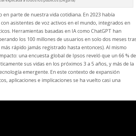
icial explicada a todos los públicos (Deguria)
tido en parte de nuestra vida cotidiana. En 2023 había
s con asistentes de voz activos en el mundo, integrados en
sticos. Herramientas basadas en IA como ChatGPT han
uperando los 100 millones de usuarios en solo dos meses tra
s más rápido jamás registrado hasta entonces). Al mismo
impacto: una encuesta global de Ipsos reveló que un 66 % d
ticamente sus vidas en los próximos 3 a 5 años, y más de la
 tecnología emergente. En este contexto de expansión
os, aplicaciones e implicaciones se ha vuelto casi una