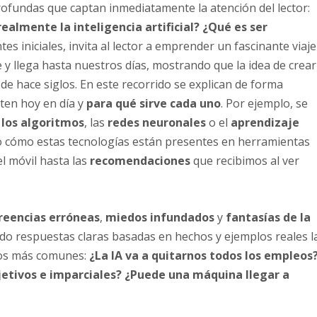
rofundas que captan inmediatamente la atención del lector:
ealmente la inteligencia artificial?
¿Qué es ser
tes iniciales, invita al lector a emprender un fascinante viaje
 y llega hasta nuestros días, mostrando que la idea de crear
e hace siglos. En este recorrido se explican de forma
ten hoy en día y
para qué sirve cada uno
. Por ejemplo, se
 los algoritmos
, las
redes neuronales
o el
aprendizaje
do cómo estas tecnologías están presentes en herramientas
l móvil hasta las
recomendaciones
que recibimos al ver
reencias erróneas
,
miedos infundados
y
fantasías de la
o respuestas claras basadas en hechos y ejemplos reales l
dos más comunes:
¿La IA va a quitarnos todos los empleos
etivos e imparciales?
¿Puede una máquina llegar a