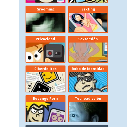
Grooming
Sexting
Privacidad
Sextorsión
Ciberdelitos
Robo de Identidad
Revenge Porn
Tecnoadicción