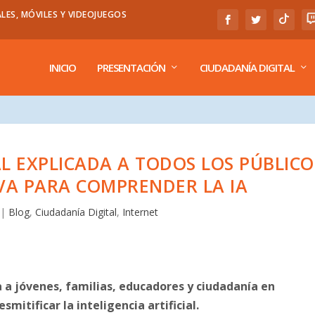
LES, MÓVILES Y VIDEOJUEGOS
INICIO
PRESENTACIÓN
CIUDADANÍA DIGITAL
AL EXPLICADA A TODOS LOS PÚBLICO
VA PARA COMPRENDER LA IA
|
Blog
,
Ciudadanía Digital
,
Internet
da a jóvenes, familias, educadores y ciudadanía en
mitificar la inteligencia artificial.