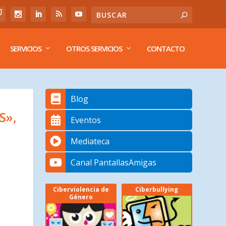
SERVICIOS
OTROS SERVICIOS
CONTACTO
Blog
S»,
Eventos
Mediateca
Canal PantallasAmigas
Ciberviolencia de
Ciberbullying
Género