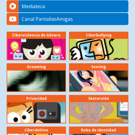
Mediateca
Canal PantallasAmigas
Ciberviolencia de Género
Ciberbullying
Grooming
Sexting
Privacidad
Sextorsión
Ciberdelitos
Robo de Identidad