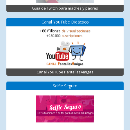
Guía de Twitch para madres y padres
Canal YouTube Didáctico
Canal YouTube PantallasAmigas
Selfie Seguro