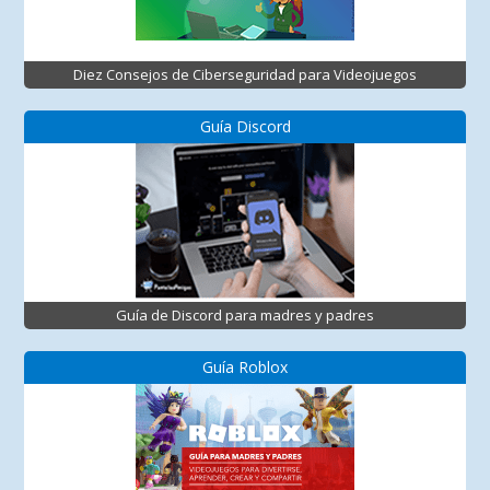
Diez Consejos de Ciberseguridad para Videojuegos
Guía Discord
Guía de Discord para madres y padres
Guía Roblox