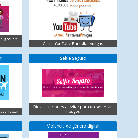
digital en
Canal YouTube PantallasAmigas
n!
Selfie Seguro
Diez situaciones a evitar para un selfie sin
esconectar
riesgos
t
Violencia de género digital