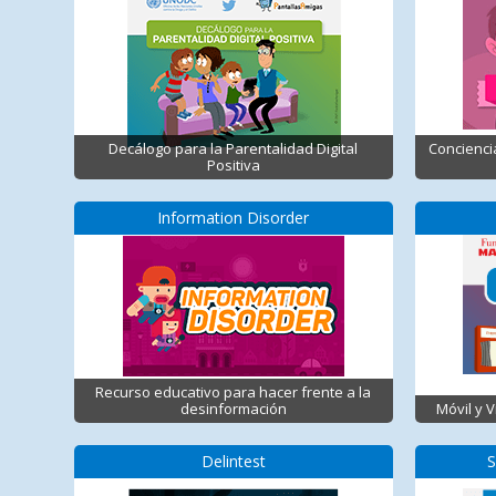
Decálogo para la Parentalidad Digital
Concienci
Positiva
Information Disorder
Recurso educativo para hacer frente a la
desinformación
Móvil y 
Delintest
S