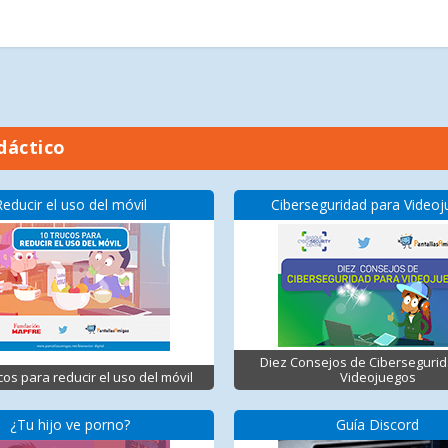
dáctico
Reducir el uso del móvil
Ciberseguridad para Video
Diez Consejos de Ciberseguri
cos para reducir el uso del móvil
Videojuegos
¿Tu hijo ve porno?
Guía Discord