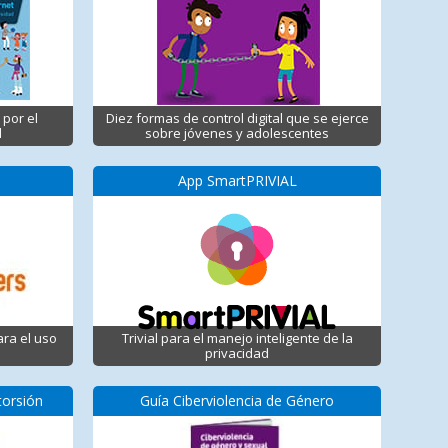
 por el
Diez formas de control digital que se ejerce
d
sobre jóvenes y adolescentes
App SmartPRIVIAL
ara el uso
Trivial para el manejo inteligente de la
privacidad
torsión
Guía Ciberviolencia de Género