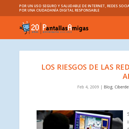
POR UN USO SEGURO Y SALUDABLE DE INTERNET, REDES SOCIA
POR UNA CIUDADANÍA DIGITAL RESPONSABLE
LOS RIESGOS DE LAS RE
A
Feb 4, 2009
|
Blog
,
Ciberde