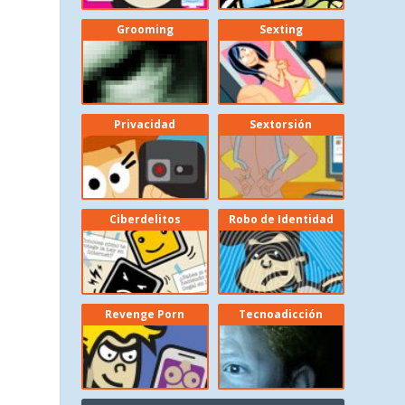
Grooming
Sexting
Privacidad
Sextorsión
Ciberdelitos
Robo de Identidad
n
Revenge Porn
Tecnoadicción