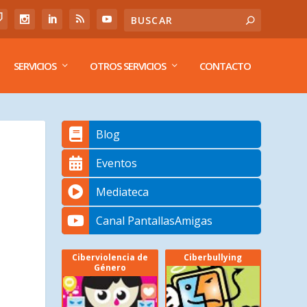
SERVICIOS
OTROS SERVICIOS
CONTACTO
Blog
Eventos
Mediateca
Canal PantallasAmigas
Ciberviolencia de
Ciberbullying
Género