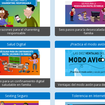
 razones para el sharenting
Seis pasos para la desescalada 
responsable
familia
Salud Digital
¡Practica el modo avió
o para un confinamiento digital
saludable en familia
Ventajas del modo avión para d
Sexting Seguro
Tolerencia en Interne