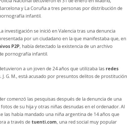
Policía Nacional detuvieron el 31 de enero en Madrid,
Barcelona y La Coruña a tres personas por distribución de
pornografía infantil.
La investigación se inició en Valencia tras una denuncia
presentada por un ciudadano en la que manifestaba que, en
hivos P2P
, había detectado la existencia de un archivo
e pornografía infantil.
detuvieron a un joven de 24 años que utilizaba las
redes
. J. G. M., está acusado por presuntos delitos de prostitució
er comenzó las pesquisas después de la denuncia de una
otos de su hija y otras niñas desnudas en el ordenador. Al
e se las había mandado una niña argentina de 14 años que
bra a través de
tuenti.com
, una red social muy popular