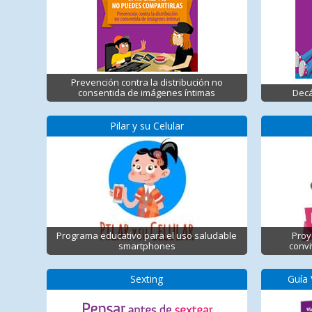
Prevención contra la distribución no
consentida de imágenes íntimas
Decá
Pilar y su Celular
Programa educativo para el uso saludable
Proy
smartphones
convi
Sexting
Guía 