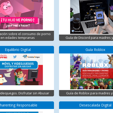
ación sobre el consumo de porno
en edades tempranas
Guía de Discord para madres 
Equilibrio Digital
Guía Roblox
Videojuegos. Disfrutar sin Abusar
Guía de Roblox para madres y
harenting Responsable
Desescalada Digital