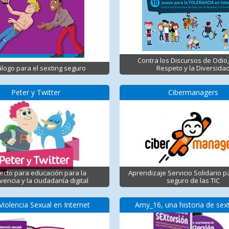
Contra los Discursos de Odio,
logo para el sexting seguro
Respeto y la Diversida
Peter y Twitter
Cibermanagers
ecto para educación para la
Aprendizaje Servicio Solidario p
vencia y la ciudadanía digital
seguro de las TIC
Violencia Sexual en Internet
Amy_16, una historia de sex