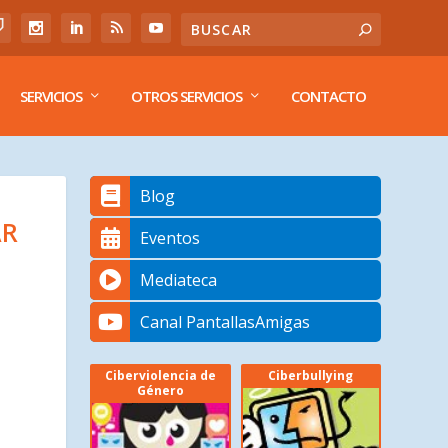
SERVICIOS
OTROS SERVICIOS
CONTACTO
Blog
AR
Eventos
Mediateca
Canal PantallasAmigas
Ciberviolencia de
Ciberbullying
Género