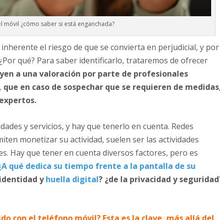
 el móvil ¿cómo saber si está enganchada?
 inherente el riesgo de que se convierta en perjudicial, y por
Por qué? Para saber identificarlo, trataremos de ofrecer
yen a una valoración por parte de profesionales
o, que en caso de sospechar que se requieren de medidas
 expertos.
vidades y servicios, y hay que tenerlo en cuenta. Redes
miten monetizar su actividad, suelen ser las actividades
les. Hay que tener en cuenta diversos factores, pero es
¿A qué dedica su tiempo frente a la pantalla de su
 identidad y
huella digital
? ¿de la privacidad y seguridad
do con el teléfono móvil? Esta es la clave, más allá del