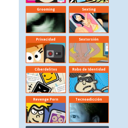
Grooming
Sexting
Privacidad
Sextorsión
Ciberdelitos
Robo de Identidad
Revenge Porn
Tecnoadicción