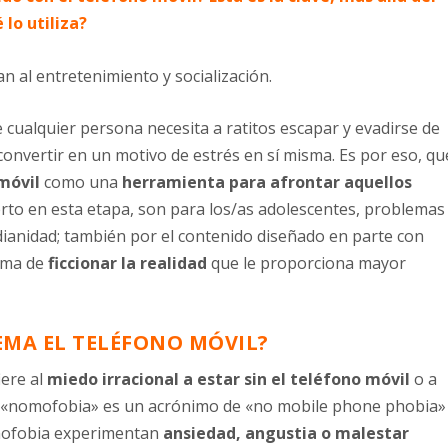
 lo utiliza?
n al entretenimiento y socialización.
cualquier persona necesita a ratitos escapar y evadirse de
 convertir en un motivo de estrés en sí misma. Es por eso, qu
 móvil
como una
herramienta para afrontar aquellos
erto en esta etapa, son para los/as adolescentes, problemas
idianidad; también por el contenido diseñado en parte con
orma de
ficcionar la realidad
que le proporciona mayor
MA EL TELÉFONO MÓVIL?
iere al
miedo irracional a estar sin el teléfono móvil
o a
a «nomofobia» es un acrónimo de «no mobile phone phobia»
omofobia experimentan
ansiedad, angustia o malestar