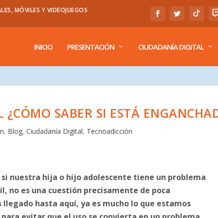
LES, MÓVILES Y VIDEOJUEGOS
INICIO
PRESENTACIÓN
CIUDADANÍA DIGITAL
IL ¿CÓMO SABER SI ESTÁ ENGANCHA
ón
,
Blog
,
Ciudadanía Digital
,
Tecnoadicción
si nuestra hija o hijo adolescente tiene un problema
il, no es una cuestión precisamente de poca
s llegado hasta aquí, ya es mucho lo que estamos
 para evitar que el uso se convierta en un problema,