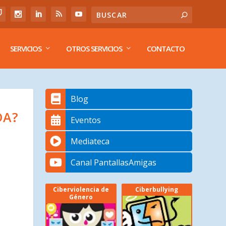
SERVICIOS
OTROS SERVICIOS
CONTACTO
Blog
DA?
Eventos
Mediateca
Canal PantallasAmigas
Ciberviolencia de
Ciberbullying
Género