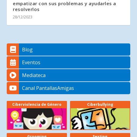
empatizar con sus problemas y ayudarles a
resolverlos
28/12/2023
Blog
Eventos
Mediateca
Canal PantallasAmigas
Ciberviolencia de Género
Ciberbullying
Grooming
Sexting