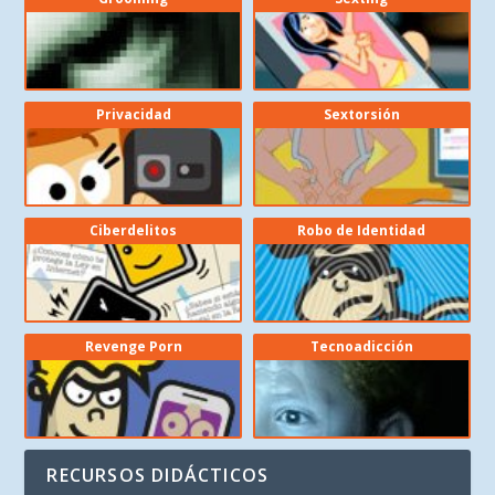
Privacidad
Sextorsión
Ciberdelitos
Robo de Identidad
Revenge Porn
Tecnoadicción
RECURSOS DIDÁCTICOS