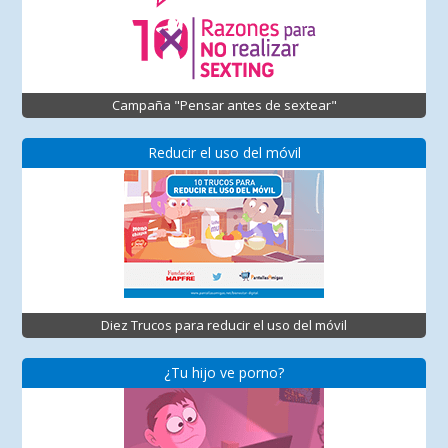
Campaña "Pensar antes de sextear"
Reducir el uso del móvil
Diez Trucos para reducir el uso del móvil
¿Tu hijo ve porno?