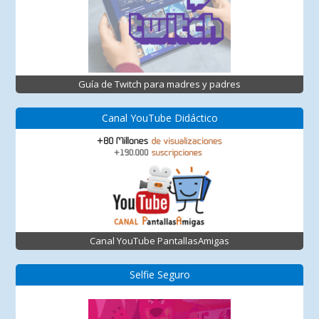
Guía de Twitch para madres y padres
Canal YouTube Didáctico
Canal YouTube PantallasAmigas
Selfie Seguro