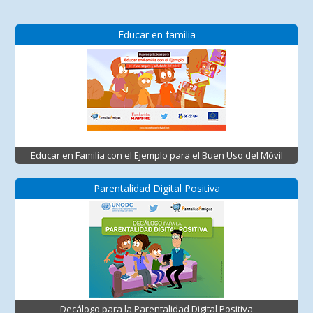
Educar en familia
Educar en Familia con el Ejemplo para el Buen Uso del Móvil
Parentalidad Digital Positiva
Decálogo para la Parentalidad Digital Positiva