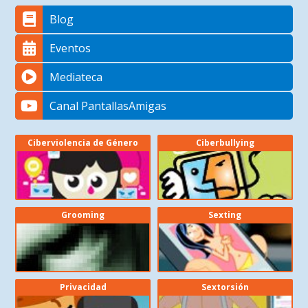
Blog
Eventos
Mediateca
Canal PantallasAmigas
Ciberviolencia de Género
Ciberbullying
Grooming
Sexting
Privacidad
Sextorsión