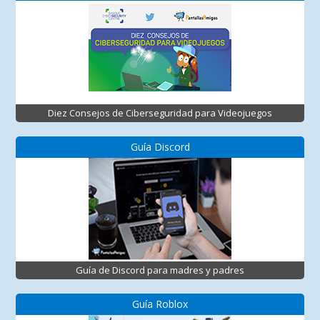
Diez Consejos de Ciberseguridad para Videojuegos
Guía Discord
Guía de Discord para madres y padres
Guía Roblox