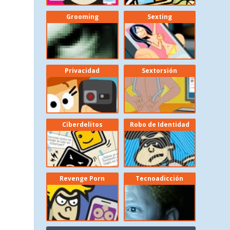
Grooming
Sexting
Privacidad
Sextorsión
Ciberdelitos
Robo de Identidad
Revenge Porn
Tecnoadicción