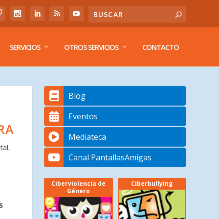
SERVICIOS
OTROS SERVICIOS
CONTACTO
Blog
Eventos
RA
Mediateca
tal
,
Canal PantallasAmigas
Ciberviolencia de
Ciberbullying
Género
s