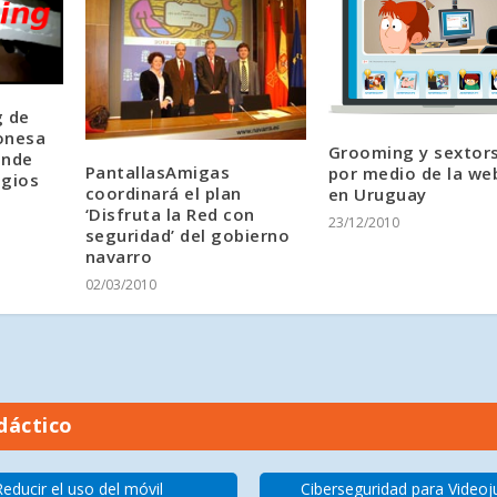
g de
onesa
Grooming y sextor
unde
PantallasAmigas
por medio de la w
egios
coordinará el plan
en Uruguay
‘Disfruta la Red con
23/12/2010
seguridad’ del gobierno
navarro
02/03/2010
dáctico
Reducir el uso del móvil
Ciberseguridad para Video