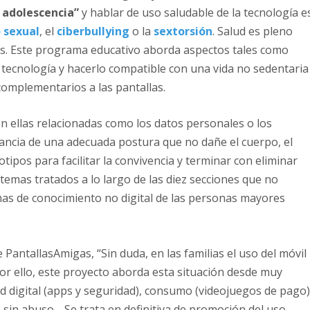
a adolescencia”
y hablar de uso saludable de la tecnología e
 sexual
, el
ciberbullying
o la
sextorsión
. Salud es pleno
es. Este programa educativo aborda aspectos tales como
 tecnología y hacerlo compatible con una vida no sedentaria
complementarios a las pantallas.
n ellas relacionadas como los datos personales o los
tancia de una adecuada postura que no dañe el cuerpo, el
otipos para facilitar la convivencia y terminar con eliminar
temas tratados a lo largo de las diez secciones que no
as de conocimiento no digital de las personas mayores
e PantallasAmigas, “Sin duda, en las familias el uso del móvil
or ello, este proyecto aborda esta situación desde muy
ad digital (apps y seguridad), consumo (videojuegos de pago)
 sin abuso… Se trata en definitiva de promoción del uso