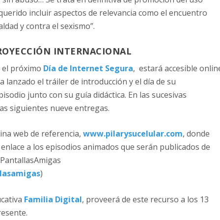
uerido incluir aspectos de relevancia como el encuentro
aldad y contra el sexismo”.
ROYECCIÓN INTERNACIONAL
 el próximo
Día de Internet Segura
, estará accesible onlin
a lanzado el tráiler de introducción y el día de su
isodio junto con su guía didáctica. En las sucesivas
las siguientes nueve entregas.
ina web de referencia,
www.pilarysucelular.com
, donde
l enlace a los episodios animados que serán publicados de
 PantallasAmigas
llasamigas
)
ucativa
Familia Digital
, proveerá de este recurso a los 13
resente.