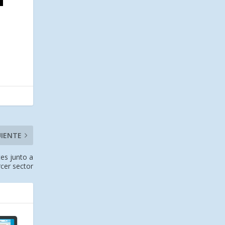
UIENTE
tes junto a
rcer sector