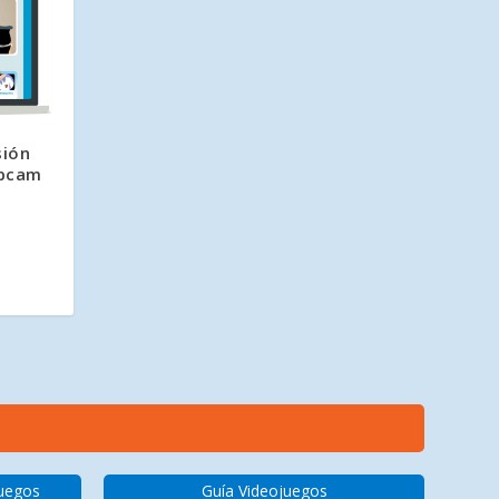
sión
ebcam
juegos
Guía Videojuegos