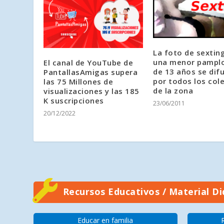
La foto de sextin
una menor pampl
El canal de YouTube de
de 13 años se dif
PantallasAmigas supera
por todos los col
las 75 Millones de
de la zona
visualizaciones y las 185
K suscripciones
23/06/2011
20/12/2022
Recursos Educativos / Material Di
Educar en familia