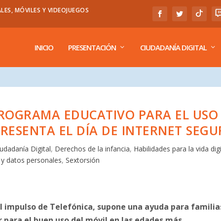
LES, MÓVILES Y VIDEOJUEGOS
INICIO
PRESENTACIÓN
CIUDADANÍA DIGITAL
 PROGRAMA EDUCATIVO PARA EL USO
PRESENTA EL DÍA DE INTERNET SEGU
iudadanía Digital
,
Derechos de la infancia
,
Habilidades para la vida digi
 y datos personales
,
Sextorsión
l impulso de Telefónica, supone una ayuda para familia
r para el buen uso del móvil en las edades más