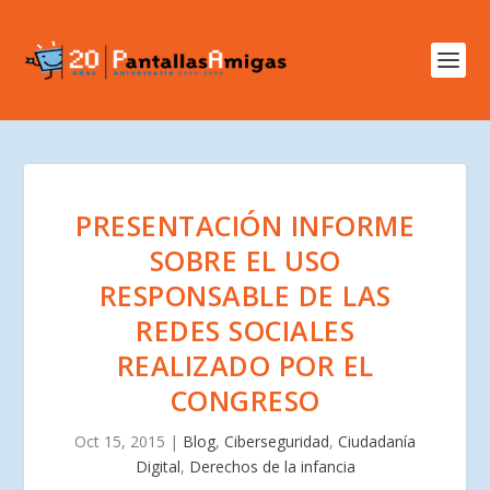
PRESENTACIÓN INFORME
SOBRE EL USO
RESPONSABLE DE LAS
REDES SOCIALES
REALIZADO POR EL
CONGRESO
Oct 15, 2015
|
Blog
,
Ciberseguridad
,
Ciudadanía
Digital
,
Derechos de la infancia