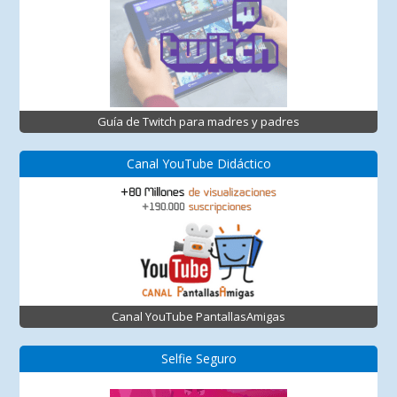
Guía de Twitch para madres y padres
Canal YouTube Didáctico
Canal YouTube PantallasAmigas
Selfie Seguro