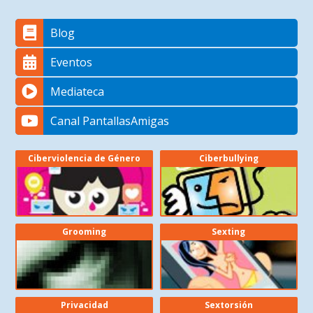
Blog
Eventos
Mediateca
Canal PantallasAmigas
Ciberviolencia de Género
Ciberbullying
Grooming
Sexting
Privacidad
Sextorsión