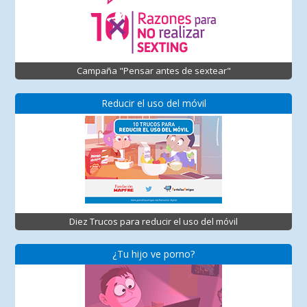
Campaña "Pensar antes de sextear"
Reducir el uso del móvil
Diez Trucos para reducir el uso del móvil
¿Tu hijo ve porno?