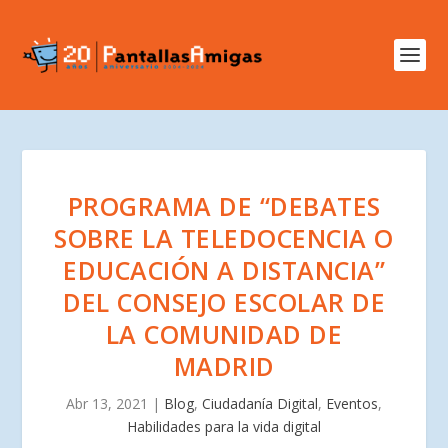
PROGRAMA DE “DEBATES
SOBRE LA TELEDOCENCIA O
EDUCACIÓN A DISTANCIA”
DEL CONSEJO ESCOLAR DE
LA COMUNIDAD DE
MADRID
Abr 13, 2021
|
Blog
,
Ciudadanía Digital
,
Eventos
,
Habilidades para la vida digital