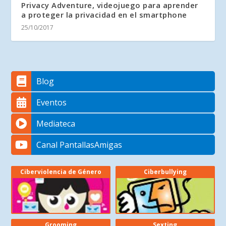
Privacy Adventure, videojuego para aprender
a proteger la privacidad en el smartphone
25/10/2017
Blog
Eventos
Mediateca
Canal PantallasAmigas
Ciberviolencia de Género
Ciberbullying
Grooming
Sexting