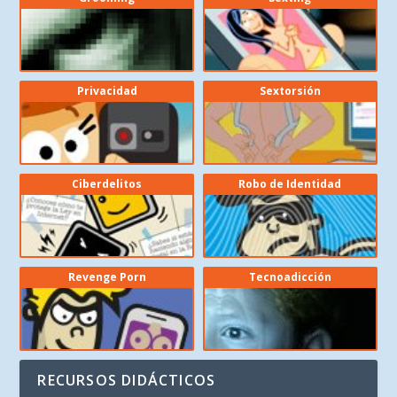
Privacidad
Sextorsión
Ciberdelitos
Robo de Identidad
Revenge Porn
Tecnoadicción
RECURSOS DIDÁCTICOS