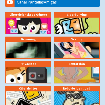
Canal PantallasAmigas
Ciberviolencia de Género
Ciberbullying
Grooming
Sexting
Privacidad
Sextorsión
Ciberdelitos
Robo de Identidad