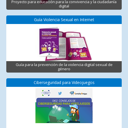
Proyecto para educación para la convivencia y la ciudadanía
digital
Guía Violencia Sexual en Internet
Guía para la prevención de la violencia digital sexual de
género
Ciberseguridad para Videojuegos