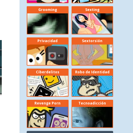
Grooming
Sexting
Privacidad
Sextorsión
Ciberdelitos
Robo de Identidad
Revenge Porn
Tecnoadicción