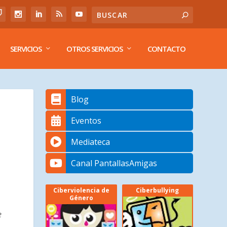
SERVICIOS
OTROS SERVICIOS
CONTACTO
Blog
Eventos
Mediateca
Canal PantallasAmigas
Ciberviolencia de
Ciberbullying
Género
e