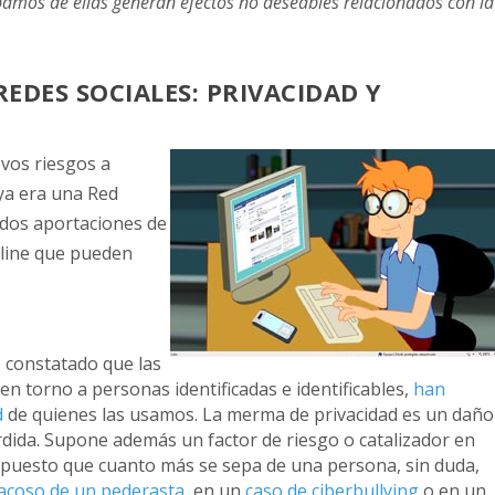
pamos de ellas generan efectos no deseables relacionados con la
REDES SOCIALES: PRIVACIDAD Y
vos riesgos a
ya era una Red
 dos aportaciones de
nline que pueden
 constatado que las
en torno a personas identificadas e identificables,
han
d
de quienes las usamos. La merma de privacidad es un daño
rdida. Supone además un factor de riesgo o catalizador en
 puesto que cuanto más se sepa de una persona, sin duda,
acoso de un pederasta
, en un
caso de ciberbullying
o en un