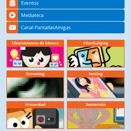
Eventos
Mediateca
Canal PantallasAmigas
Ciberviolencia de Género
Ciberbullying
Grooming
Sexting
Privacidad
Sextorsión