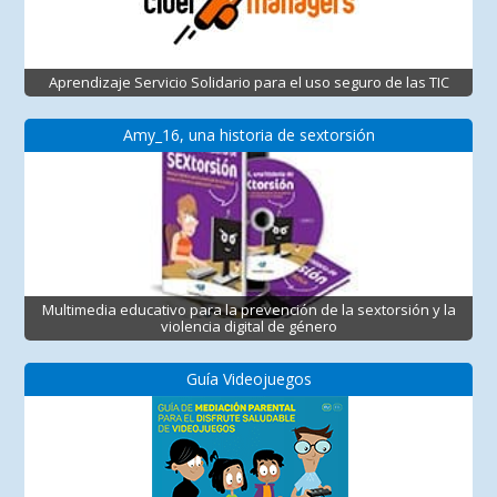
Aprendizaje Servicio Solidario para el uso seguro de las TIC
Amy_16, una historia de sextorsión
Multimedia educativo para la prevención de la sextorsión y la
violencia digital de género
Guía Videojuegos