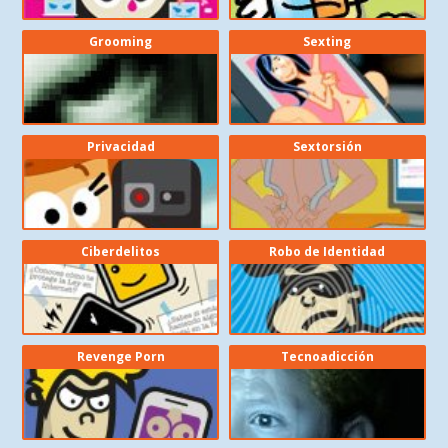
Grooming
Sexting
Privacidad
Sextorsión
Ciberdelitos
Robo de Identidad
Revenge Porn
Tecnoadicción