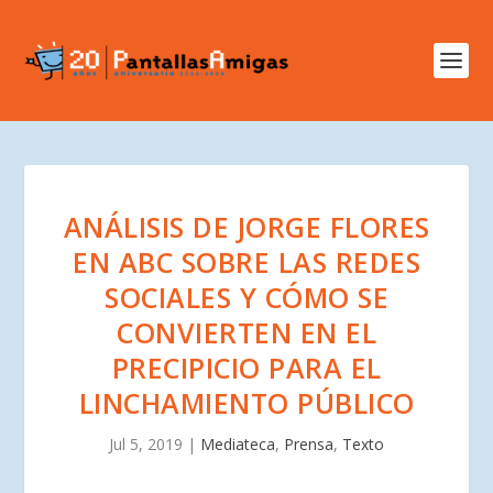
ANÁLISIS DE JORGE FLORES
EN ABC SOBRE LAS REDES
SOCIALES Y CÓMO SE
CONVIERTEN EN EL
PRECIPICIO PARA EL
LINCHAMIENTO PÚBLICO
Jul 5, 2019
|
Mediateca
,
Prensa
,
Texto