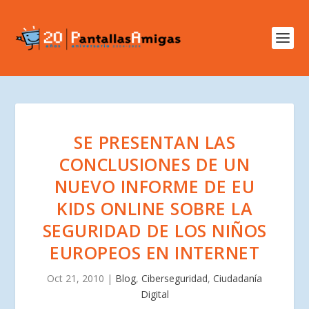
SE PRESENTAN LAS
CONCLUSIONES DE UN
NUEVO INFORME DE EU
KIDS ONLINE SOBRE LA
SEGURIDAD DE LOS NIÑOS
EUROPEOS EN INTERNET
Oct 21, 2010
|
Blog
,
Ciberseguridad
,
Ciudadanía
Digital