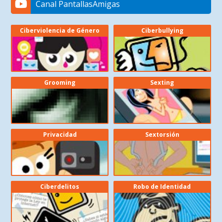
Canal PantallasAmigas
Ciberviolencia de Género
Ciberbullying
Grooming
Sexting
Privacidad
Sextorsión
Ciberdelitos
Robo de Identidad